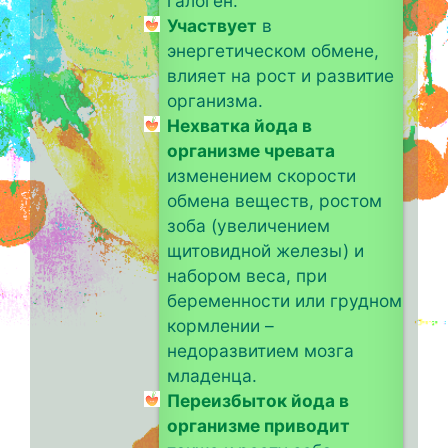
галоген.
Участвует
в
энергетическом обмене,
влияет на рост и развитие
организма.
Нехватка йода в
организме чревата
изменением скорости
обмена веществ, ростом
зоба (увеличением
щитовидной железы) и
набором веса, при
беременности или грудном
кормлении –
недоразвитием мозга
младенца.
Переизбыток йода в
организме приводит