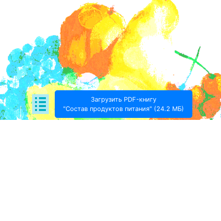
Загрузить PDF-книгу
"Состав продуктов питания" (24.2 МБ)
Поде­литься:
Проект Игоря Тимохина Prodotto © 2020-
2026
info@prodotto.ru
Предупреждение:
материалы, размещённые на