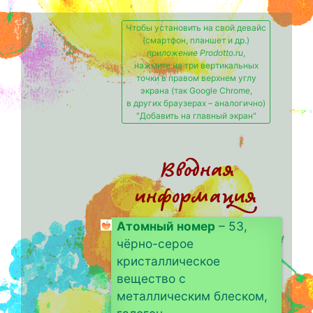
Чтобы установить на свой девайс
(смартфон, планшет и др.)
приложение Prodotto.ru
,
нажмите на три вертикальных
точки в правом верхнем углу
экрана (так Google Chrome,
в других браузерах – аналогично)
"Добавить на главный экран"
Вводная
информация
Атомный номер
– 53,
чёрно-серое
кристаллическое
вещество с
металлическим блеском,