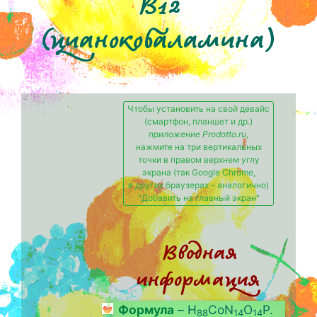
B12
(цианокобаламина)
Чтобы установить на свой девайс
(смартфон, планшет и др.)
приложение Prodotto.ru
,
нажмите на три вертикальных
точки в правом верхнем углу
экрана (так Google Chrome,
в других браузерах – аналогично)
"Добавить на главный экран"
Вводная
информация
Формула
– H
CoN
O
P.
88
14
14