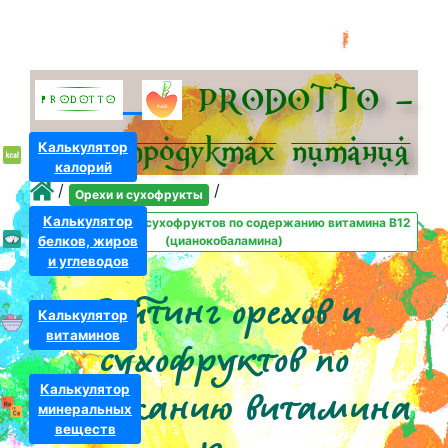
PRODOTTO –
всё о про­дуктах питания
Калькулятор
калорий
/
/
Орехи и сухофрукты
Калькулятор
Рейтинг орехов и сухофруктов по содержанию витамина B12
белков, жиров
(цианокобаламина)
и углеводов
Рейтинг орехов и
Калькулятор
витаминов
сухофруктов по
Калькулятор
содержанию витамина
минеральных
веществ