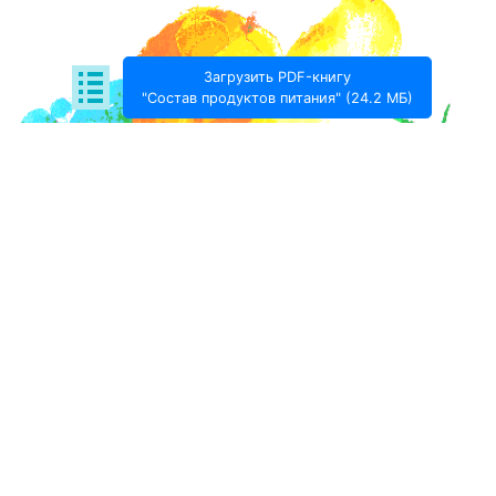
Загрузить PDF-книгу
"Состав продуктов питания" (24.2 МБ)
Поде­литься:
Проект Игоря Тимохина Prodotto © 2020-
2026
info@prodotto.ru
Предупреждение:
материалы, размещённые на
данной странице, носят информационный характер
и предназначены для образовательных целей.
Посетители сайта не должны использовать их в
качестве медицинских рекомендаций.
Администрация prodotto.ru не несёт
ответственности за возможные негативные