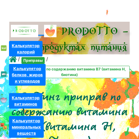
PRODOTTO –
всё о про­дуктах питания
Калькулятор
калорий
/
/
Приправы
Калькулятор
Рейтинг приправ по содержанию витамина B7 (витамина H,
белков, жиров
биотина)
и углеводов
Рейтинг приправ по
Калькулятор
витаминов
содержанию витамина
Калькулятор
B7 (витамина H,
минеральных
веществ