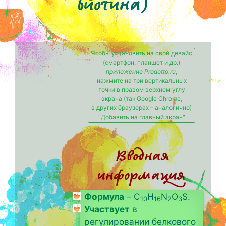
биотина)
Чтобы установить на свой девайс
(смартфон, планшет и др.)
приложение Prodotto.ru
,
нажмите на три вертикальных
точки в правом верхнем углу
экрана (так Google Chrome,
в других браузерах – аналогично)
"Добавить на главный экран"
Вводная
информация
Формула
– C
H
N
O
S.
10
16
2
3
Участвует
в
регулировании белкового