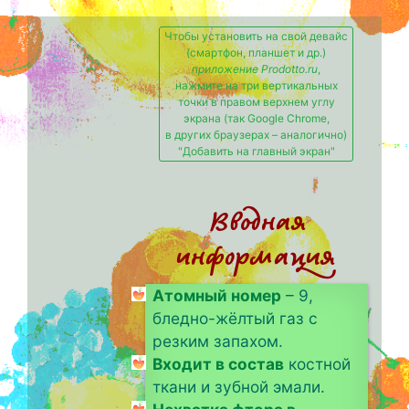
Чтобы установить на свой девайс
(смартфон, планшет и др.)
приложение Prodotto.ru
,
нажмите на три вертикальных
точки в правом верхнем углу
экрана (так Google Chrome,
в других браузерах – аналогично)
"Добавить на главный экран"
Вводная
информация
Атомный номер
– 9,
бледно-жёлтый газ с
резким запахом.
Входит в состав
костной
ткани и зубной эмали.