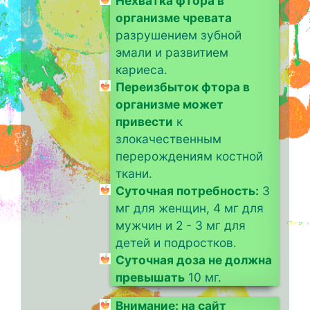
Нехватка фтора в
организме чревата
разрушением зубной
эмали и развитием
кариеса.
Переизбыток фтора в
организме может
привести
к
злокачественным
перерождениям костной
ткани.
Суточная потребность:
3
мг для женщин, 4 мг для
мужчин и 2 - 3 мг для
детей и подростков.
Суточная доза не должна
превышать
10 мг.
Внимание: на сайт