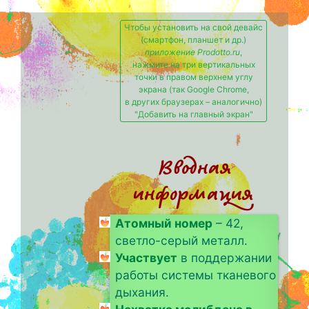
Чтобы установить на свой девайс
(смартфон, планшет и др.)
приложение Prodotto.ru
,
нажмите на три вертикальных
точки в правом верхнем углу
экрана (так Google Chrome,
в других браузерах – аналогично)
"Добавить на главный экран"
Вводная
информация
Атомный номер
– 42,
светло-серый металл.
Участвует
в поддержании
работы системы тканевого
дыхания.