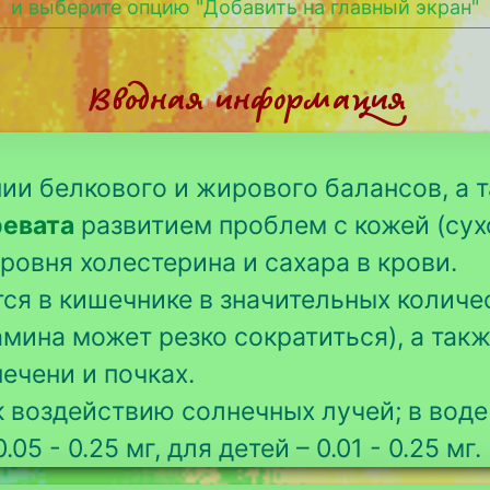
и выберите опцию "Добавить на главный экран"
Вводная информация
ии белкового и жирового балансов, а 
ревата
развитием проблем с кожей (сухо
овня холестерина и сахара в крови.
ся в кишечнике в значительных количе
мина может резко сократиться), а такж
ечени и почках.
 воздействию солнечных лучей; в воде
.05 - 0.25 мг, для детей – 0.01 - 0.25 мг.