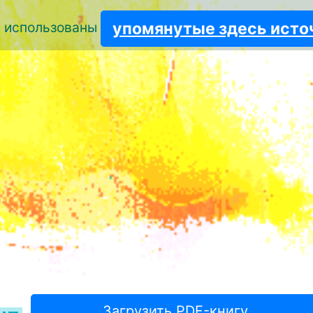
упомянутые здесь исто
и использованы
Загрузить PDF-книгу