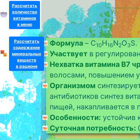
Рассчитать
количество
витаминов
в меню
Рассчитать
Формула
– C
H
N
O
S.
10
16
2
3
содержание
Участвует
в регулирован
минеральных
веществ
Нехватка витамина B7 ч
в рационе
волосами, повышением ур
Организмом
синтезирует
антибиотиков синтез вита
пищей, накапливается в п
Особенности:
устойчив к
Суточная потребность:
0