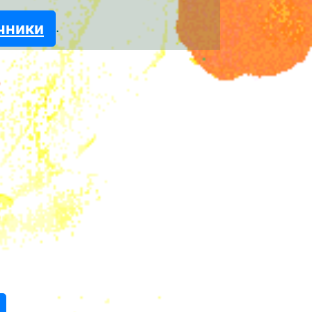
чники
.