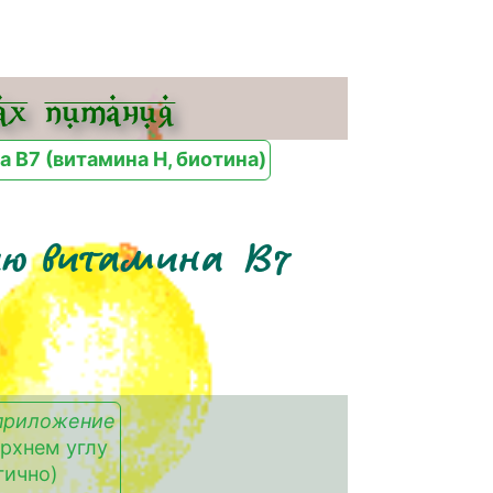
х питания
 B7 (витамина H, биотина)
нию витамина B7
приложение
ерхнем углу
гично)