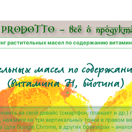
PRODOTTO – всё о про­дукта
нг растительных масел по содержанию витамина
ельных масел по содержа
(витамина H, биотина)
новить на свой девайс (смартфон, планшет и др.)
, нажмите на три вертикальных точки в правом в
а (для Google Chrome, в других браузерах – анало