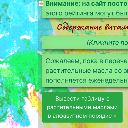
Внимание: на сайт пост
этого рейтинга могут бы
Содержание витами
(Кликните по
Сожалеем, пока в перече
растительные масла со з
пополняется еженедельно
Вывести таблицу с
растительными маслами
в алфавитном порядке »