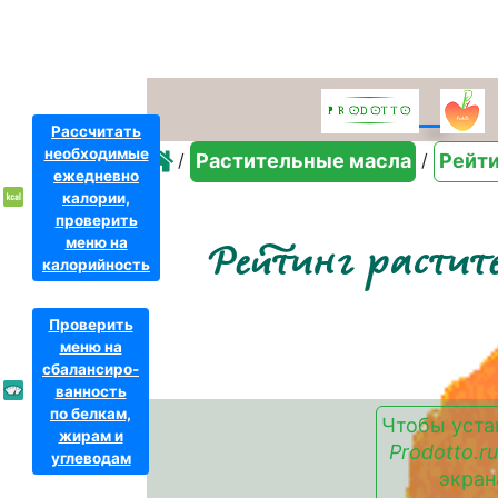
Рассчитать
необходимые
/
/
Растительные масла
Рейти
ежедневно
калории,
проверить
меню на
Рейтинг растит
калорийность
Проверить
меню на
сбалансиро-
ванность
по белкам,
Чтобы уста
жирам и
Prodotto.ru
углеводам
экран