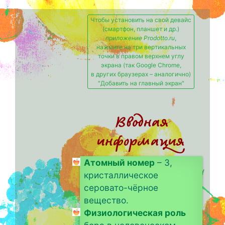
Чтобы установить на свой девайс
(смартфон, планшет и др.)
приложение Prodotto.ru
,
нажмите на три вертикальных
точки в правом верхнем углу
экрана (так Google Chrome,
в других браузерах – аналогично)
"Добавить на главный экран"
Вводная
информация
Атомный номер
– 3,
кристаллическое
серовато-чёрное
вещество.
Физиологическая роль