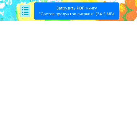
Загрузить PDF-книгу
"Состав продуктов питания" (24.2 МБ)
Поде­литься:
Проект Игоря Тимохина Prodotto © 2020-
2026
info@prodotto.ru
Предупреждение:
материалы, размещённые на
данной странице, носят информационный характер
и предназначены для образовательных целей.
Посетители сайта не должны использовать их в
качестве медицинских рекомендаций.
Администрация prodotto.ru не несёт
ответственности за возможные негативные
последствия, возникшие в результате