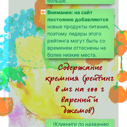
больше.
Внимание: на сайт
постоянно добавляются
новые продукты питания,
поэтому лидеры этого
рейтинга могут быть со
временем оттеснены на
более низкие места.
Содержание
кремния (рейтинг
в мг на 100 г
варений и
джемов)
(Кликните по названию