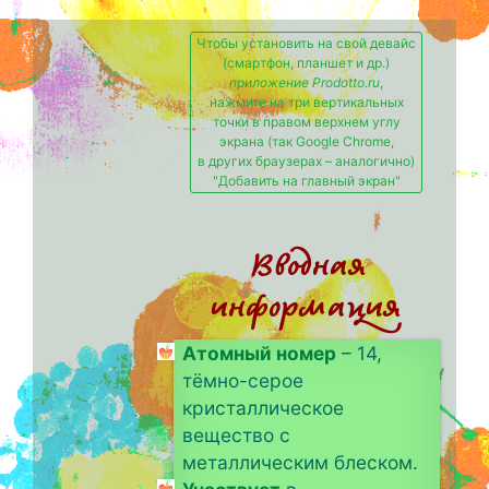
Чтобы установить на свой девайс
(смартфон, планшет и др.)
приложение Prodotto.ru
,
нажмите на три вертикальных
точки в правом верхнем углу
экрана (так Google Chrome,
в других браузерах – аналогично)
"Добавить на главный экран"
Вводная
информация
Атомный номер
– 14,
тёмно-серое
кристаллическое
вещество с
металлическим блеском.