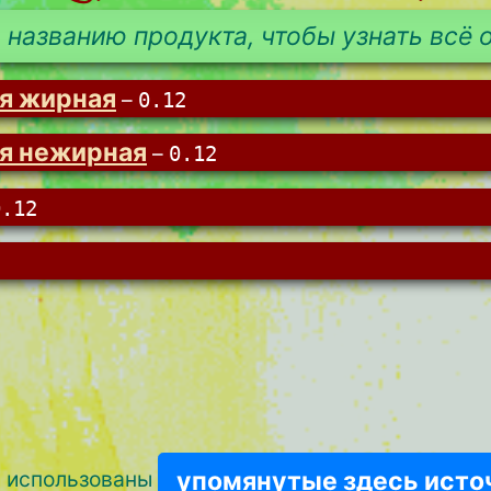
 названию продукта, чтобы узнать всё о
я жирная
–
0.12
ая нежирная
–
0.12
0.12
упомянутые здесь исто
и использованы