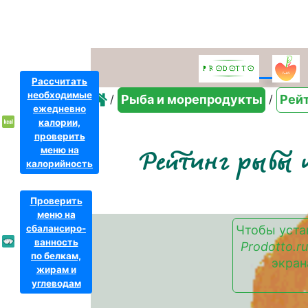
Рассчитать
необходимые
/
/
Рыба и морепродукты
Рей
ежедневно
калории,
проверить
меню на
Рейтинг рыбы 
калорийность
Проверить
меню на
сбалансиро-
Чтобы уста
ванность
Prodotto.ru
по белкам,
экран
жирам и
углеводам