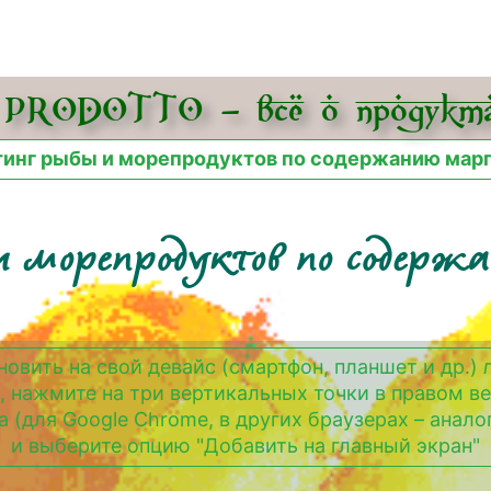
PRODOTTO – всё о про­дукта
тинг рыбы и морепродуктов по содержанию мар
и морепродуктов по содер
новить на свой девайс (смартфон, планшет и др.)
, нажмите на три вертикальных точки в правом в
а (для Google Chrome, в других браузерах – анало
и выберите опцию "Добавить на главный экран"