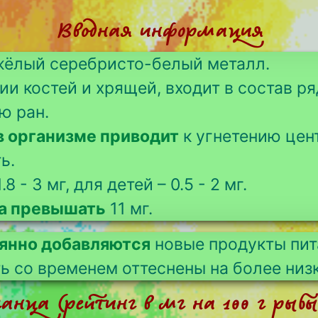
Вводная информация
яжёлый серебристо-белый металл.
и костей и хрящей, входит в состав ря
ю ран.
в организме приводит
к угнетению цен
ь.
.8 - 3 мг, для детей – 0.5 - 2 мг.
на превышать
11 мг.
оянно добавляются
новые продукты пит
ть со временем оттеснены на более низ
нца (рейтинг в мг на 100 г рыбы