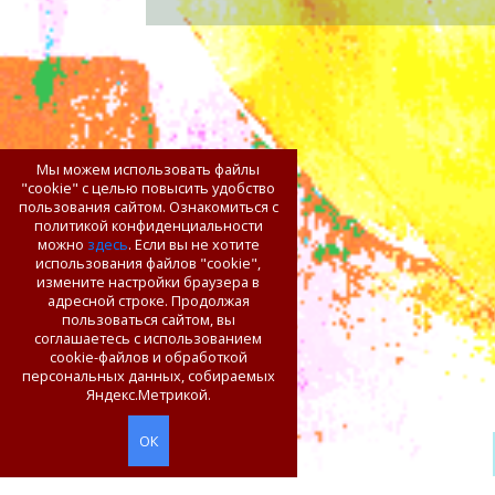
Мы можем использовать файлы
"cookie" с целью повысить удобство
пользования сайтом. Ознакомиться с
политикой конфиденциальности
можно
здесь
. Если вы не хотите
использования файлов "cookie",
измените настройки браузера в
адресной строке. Продолжая
пользоваться сайтом, вы
соглашаетесь с использованием
cookie-файлов и обработкой
персональных данных, собираемых
Яндекс.Метрикой.
ОК