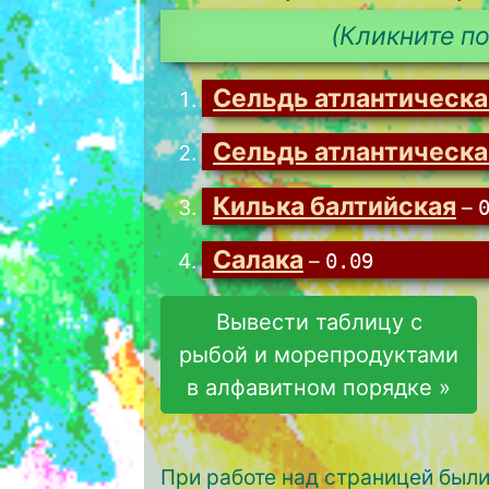
(Кликните по
Сельдь атлантическа
Сельдь атлантическ
Килька балтийская
–
Салака
–
0.09
Вывести таблицу с
рыбой и морепродуктами
в алфавитном порядке »
При работе над страницей был