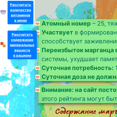
Рассчитать
количество
витаминов
в меню
Атомный номер
– 25, т
Участвует
в формировани
Рассчитать
содержание
способствует заживлени
минеральных
Переизбыток марганца 
веществ
в рационе
системы, ухудшает памят
Суточная потребность:
1
Суточная доза не долж
Внимание: на сайт пост
этого рейтинга могут бы
Содержание марга