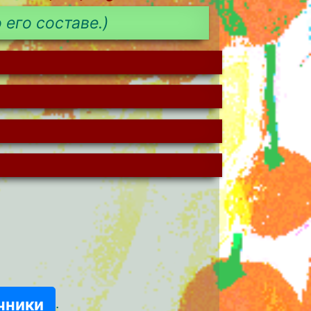
 его составе.)
чники
.