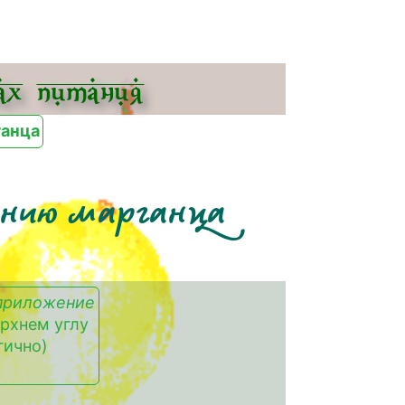
х питания
ганца
жанию марганца
приложение
ерхнем углу
гично)