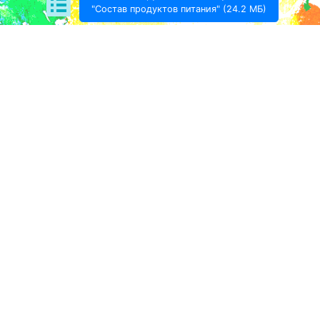
"Состав продуктов питания" (24.2 МБ)
Поде­литься:
Проект Игоря Тимохина Prodotto © 2020-
2026
info@prodotto.ru
Предупреждение:
материалы, размещённые на
данной странице, носят информационный характер
и предназначены для образовательных целей.
Посетители сайта не должны использовать их в
качестве медицинских рекомендаций.
Администрация prodotto.ru не несёт
ответственности за возможные негативные
последствия, возникшие в результате
использования информации, размещённой на
данном сайте.
Подробности взаимоотношений