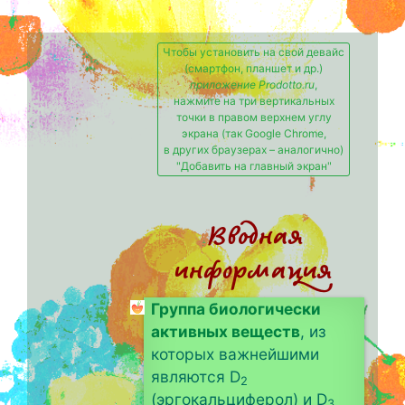
Чтобы установить на свой девайс
(смартфон, планшет и др.)
приложение Prodotto.ru
,
нажмите на три вертикальных
точки в правом верхнем углу
экрана (так Google Chrome,
в других браузерах – аналогично)
"Добавить на главный экран"
Вводная
информация
Группа биологически
активных веществ
, из
которых важнейшими
являются D
2
(эргокальциферол) и D
3