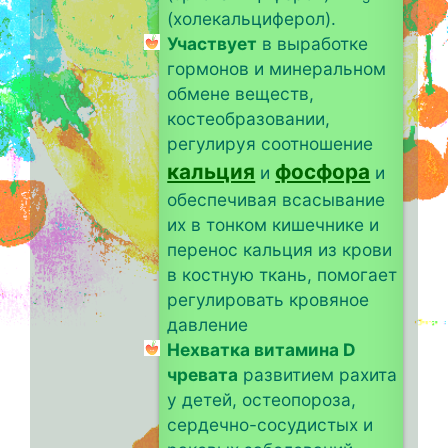
(холекальциферол).
Участвует
в выработке
гормонов и минеральном
обмене веществ,
костеобразовании,
регулируя соотношение
кальция
фосфора
и
и
обеспечивая всасывание
их в тонком кишечнике и
перенос кальция из крови
в костную ткань, помогает
регулировать кровяное
давление
Нехватка витамина D
чревата
развитием рахита
у детей, остеопороза,
сердечно-сосудистых и