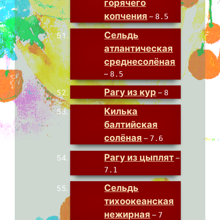
горячего
копчения
–
8.5
Сельдь
атлантическая
среднесолёная
–
8.5
Рагу из кур
–
8
Килька
балтийская
солёная
–
7.6
Рагу из цыплят
–
7.1
Сельдь
тихоокеанская
нежирная
–
7