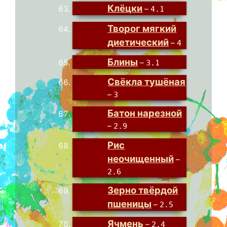
Клёцки
–
4.1
Творог мягкий
диетический
–
4
Блины
–
3.1
Свёкла тушёная
–
3
Батон нарезной
–
2.9
Рис
неочищенный
–
2.6
Зерно твёрдой
пшеницы
–
2.5
Ячмень
–
2.4