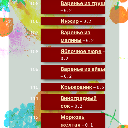
Варенье из груш
–
0.2
Инжир
–
0.2
Варенье из
малины
–
0.2
Яблочное пюре
–
0.2
Варенье из айвы
–
0.2
Крыжовник
–
0.2
Виноградный
сок
–
0.2
Морковь
жёлтая
–
0.1