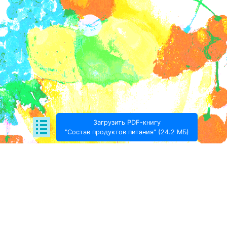
Загрузить PDF-книгу
"Состав продуктов питания" (24.2 МБ)
Поде­литься:
Проект Игоря Тимохина Prodotto © 2020-