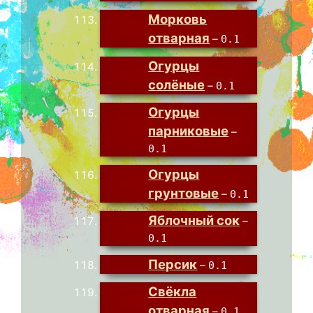
Морковь
отварная
–
0.1
Огурцы
солёные
–
0.1
Огурцы
парниковые
–
0.1
Огурцы
грунтовые
–
0.1
Яблочный сок
–
0.1
Персик
–
0.1
Свёкла
отварная
–
0.1