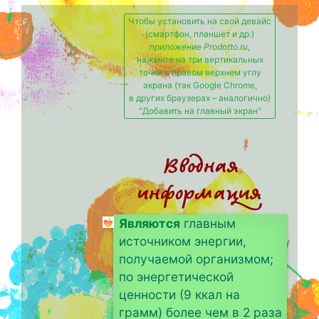
Чтобы установить на свой девайс
(смартфон, планшет и др.)
приложение Prodotto.ru
,
нажмите на три вертикальных
точки в правом верхнем углу
экрана (так Google Chrome,
в других браузерах – аналогично)
"Добавить на главный экран"
Вводная
информация
Являются
главным
источником энергии,
получаемой организмом;
по энергетической
ценности (9 ккал на
грамм) более чем в 2 раза