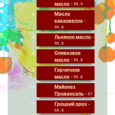
масло
–
99.9
Масло
какаовелла
–
99.8
Льняное масло
–
99.8
Оливковое
масло
–
99.8
Горчичное
масло
–
99.8
Майонез
Провансаль
–
67
Грецкий орех
–
60.8