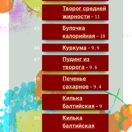
Творог средней
жирности
–
11
Булочка
калорийная
–
10
Куркума
–
9.9
Пудинг из
творога
–
9.6
Печенье
сахарное
–
9.4
Килька
балтийская
–
9
Килька
балтийская