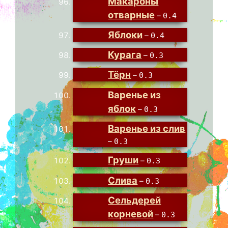
Макароны
отварные
–
0.4
Яблоки
–
0.4
Курага
–
0.3
Тёрн
–
0.3
Варенье из
яблок
–
0.3
Варенье из слив
–
0.3
Груши
–
0.3
Слива
–
0.3
Сельдерей
корневой
–
0.3