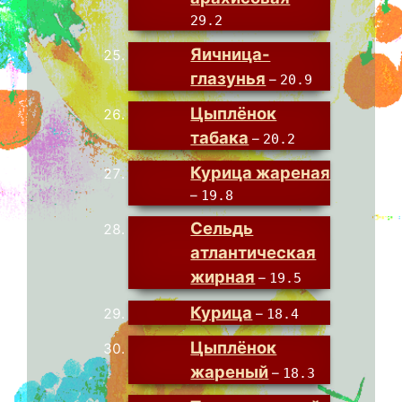
29.2
Яичница-
глазунья
–
20.9
Цыплёнок
табака
–
20.2
Курица жареная
–
19.8
Сельдь
атлантическая
жирная
–
19.5
Курица
–
18.4
Цыплёнок
жареный
–
18.3