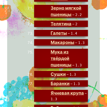
Зерно мягкой
пшеницы
–
2.2
Телятина
–
2
Галеты
–
1.4
Макароны
–
1.3
Мука из
твёрдой
пшеницы
–
1.3
Сушки
–
1.3
Баранки
–
1.3
Ячневая крупа
–
1.3