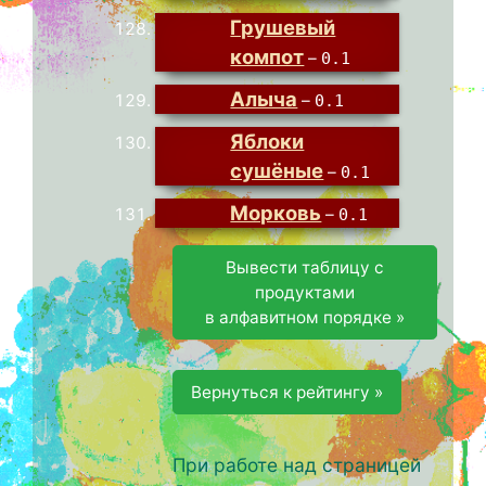
Грушевый
компот
–
0.1
Алыча
–
0.1
Яблоки
сушёные
–
0.1
Морковь
–
0.1
Вывести таблицу с
продуктами
в алфавитном порядке »
Вернуться к рейтингу »
При работе над страницей