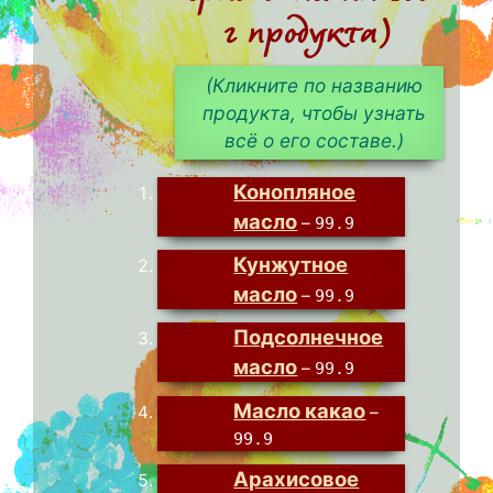
г продукта)
(Кликните по названию
продукта, чтобы узнать
всё о его составе.)
Конопляное
масло
–
99.9
Кунжутное
масло
–
99.9
Подсолнечное
масло
–
99.9
Масло какао
–
99.9
Арахисовое