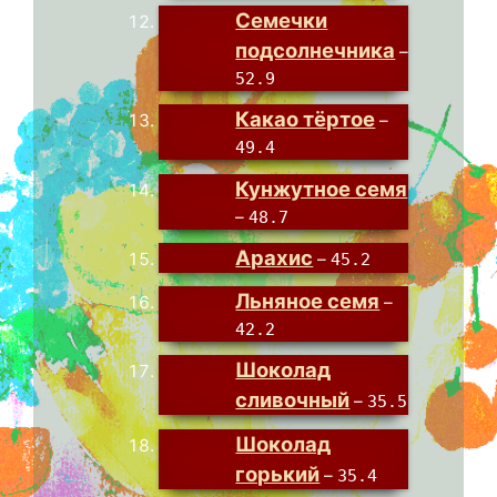
Семечки
подсолнечника
–
52.9
Какао тёртое
–
49.4
Кунжутное семя
–
48.7
Арахис
–
45.2
Льняное семя
–
42.2
Шоколад
сливочный
–
35.5
Шоколад
горький
–
35.4