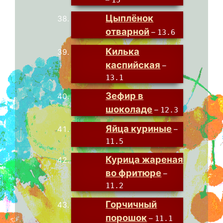
Цыплёнок
отварной
–
13.6
Килька
каспийская
–
13.1
Зефир в
шоколаде
–
12.3
Яйца куриные
–
11.5
Курица жареная
во фритюре
–
11.2
Горчичный
порошок
–
11.1