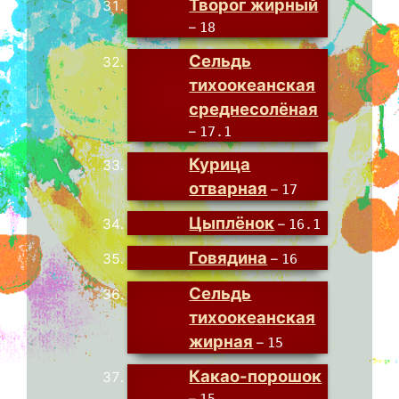
Творог жирный
–
18
Сельдь
тихоокеанская
среднесолёная
–
17.1
Курица
отварная
–
17
Цыплёнок
–
16.1
Говядина
–
16
Сельдь
тихоокеанская
жирная
–
15
Какао-порошок
–
15