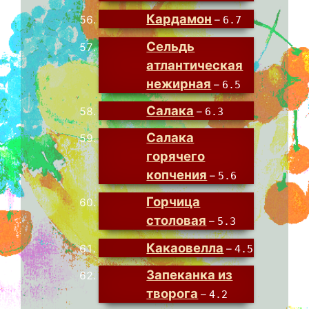
Кардамон
–
6.7
Сельдь
атлантическая
нежирная
–
6.5
Салака
–
6.3
Салака
горячего
копчения
–
5.6
Горчица
столовая
–
5.3
Какаовелла
–
4.5
Запеканка из
творога
–
4.2