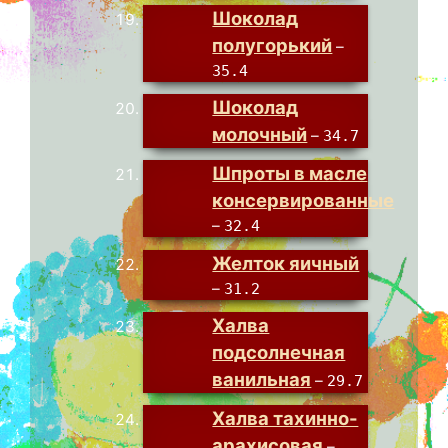
Шоколад
полугорький
–
35.4
Шоколад
молочный
–
34.7
Шпроты в масле
консервированные
–
32.4
Желток яичный
–
31.2
Халва
подсолнечная
ванильная
–
29.7
Халва тахинно-
арахисовая
–