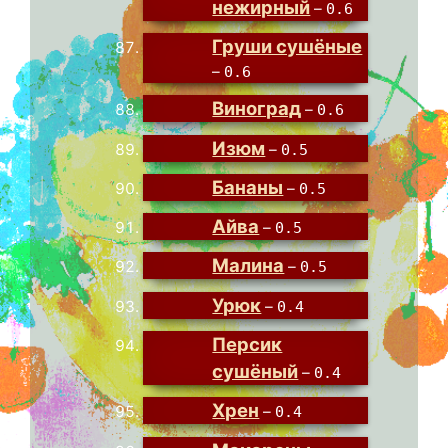
нежирный
–
0.6
Груши сушёные
–
0.6
Виноград
–
0.6
Изюм
–
0.5
Бананы
–
0.5
Айва
–
0.5
Малина
–
0.5
Урюк
–
0.4
Персик
сушёный
–
0.4
Хрен
–
0.4