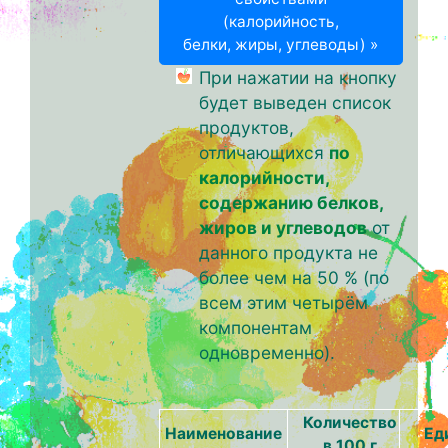
(калорийность,
белки, жиры, углеводы) »
При нажатии на кнопку
будет выведен список
продуктов,
отличающихся
по
калорийности,
содержанию белков,
жиров и углеводов
от
данного продукта не
более чем на 50 % (по
всем этим четырём
компонентам
одновременно).
Количество
Наименование
Ед
в 100 г