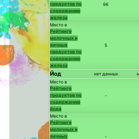
продуктов по
96
содержанию
железа
Место в
Рейтинге
молочных и
яичных
5
продуктов по
содержанию
железа
Йод
нет данных
Место в
Рейтинге
продуктов по
-
содержанию
йода
Место в
Рейтинге
молочных и
яичных
-