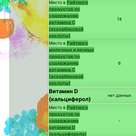
Рейтинге
Место в
продуктов по
содержанию
74
витамина C
(аскорбиновой
кислоты)
Рейтинге
Место в
молочных и яичных
продуктов по
содержанию
6
витамина C
(аскорбиновой
кислоты)
Витамин D
нет данных
(кальциферол)
Рейтинге
Место в
продуктов по
содержанию
-
витамина D
(кальциферола)