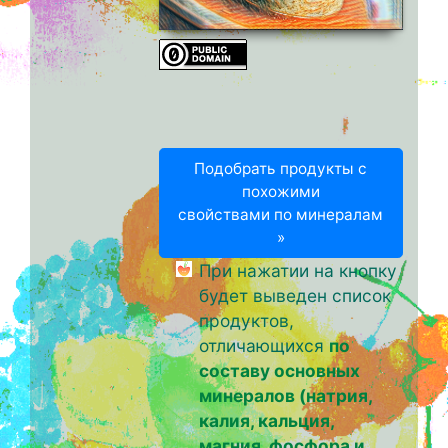
Подобрать продукты с
похожими
свойствами по минералам
»
При нажатии на кнопку
будет выведен список
продуктов,
отличающихся
по
составу основных
минералов (натрия,
калия, кальция,
магния, фосфора и