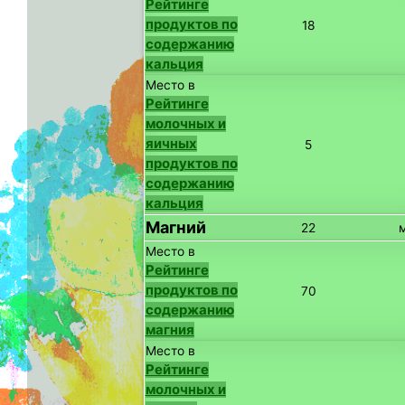
Рейтинге
продуктов по
18
содержанию
кальция
Место в
Рейтинге
молочных и
яичных
5
продуктов по
содержанию
кальция
Магний
22
Место в
Рейтинге
продуктов по
70
содержанию
магния
Место в
Рейтинге
молочных и