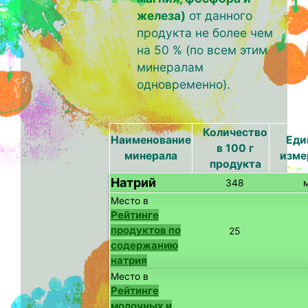
железа)
от данного
продукта не более чем
на 50 % (по всем этим
минералам
одновременно).
Количество
Наименование
Еди
в 100 г
минерала
изме
продукта
Натрий
348
Место в
Рейтинге
продуктов по
25
содержанию
натрия
Место в
Рейтинге
молочных и