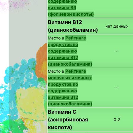
содержанию
витамина B9
(фолиевой кислоты)
Витамин B12
нет данных
(цианокобаламин)
Рейтинге
Место в
продуктов по
содержанию
-
витамина B12
(цианокобаламина)
Рейтинге
Место в
молочных и яичных
продуктов по
-
содержанию
витамина B12
(цианокобаламина)
Витамин C
(аскорбиновая
0.2
кислота)