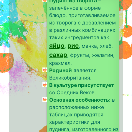
Пудинг из творога
–
запечённое в форме
блюдо, приготавливаемое
из творога с добавлением
в различных комбинациях
таких ингредиентов как
яйцо
рис
,
, манка, хлеб,
сахар
, фрукты, желатин,
крахмал.
Родиной
является
Великобритания.
В культуре присутствует
со Средних Веков.
Основная особенность:
в
расположенных ниже
таблицах приводятся
характеристики для
пудинга, изготовленного из