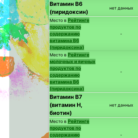
Витамин B6
нет данных
(пиридоксин)
Рейтинге
Место в
продуктов по
содержанию
-
витамина B6
(пиридоксина)
Рейтинге
Место в
молочных и яичных
продуктов по
-
содержанию
витамина B6
(пиридоксина)
Витамин B7
(витамин H,
нет данных
биотин)
Рейтинге
Место в
продуктов по
содержанию
-