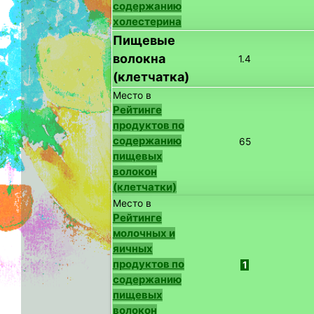
содержанию
холестерина
Пищевые
волокна
1.4
(клетчатка)
Место в
Рейтинге
продуктов по
содержанию
65
пищевых
волокон
(клетчатки)
Место в
Рейтинге
молочных и
яичных
продуктов по
1
содержанию
пищевых
волокон