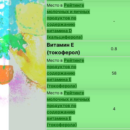
Рейтинге
Место в
молочных и яичных
продуктов по
-
содержанию
витамина D
(кальциферола)
Витамин E
0.8
(токоферол)
Рейтинге
Место в
продуктов по
содержанию
58
витамина E
(токоферола)
Рейтинге
Место в
молочных и яичных
продуктов по
4
содержанию
витамина E
(токоферола)