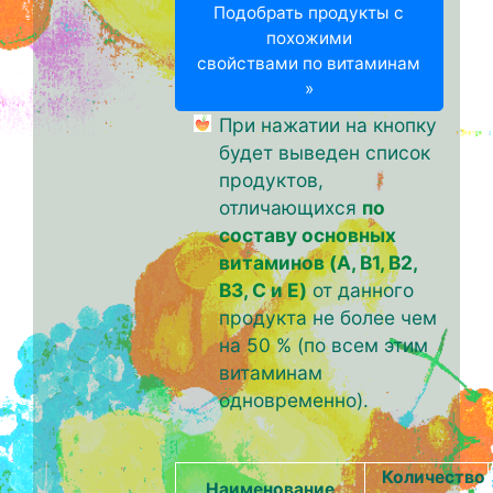
Подобрать продукты с
похожими
свойствами по витаминам
»
При нажатии на кнопку
будет выведен список
продуктов,
отличающихся
по
составу основных
витаминов (A, B1, B2,
B3, C и E)
от данного
продукта не более чем
на 50 % (по всем этим
витаминам
одновременно).
Количество
Наименование