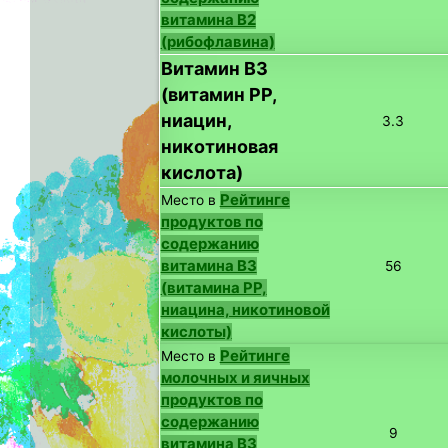
витамина B2
(рибофлавина)
Витамин B3
(витамин PP,
ниацин,
3.3
никотиновая
кислота)
Рейтинге
Место в
продуктов по
содержанию
витамина B3
56
(витамина PP,
ниацина, никотиновой
кислоты)
Рейтинге
Место в
молочных и яичных
продуктов по
содержанию
9
витамина B3