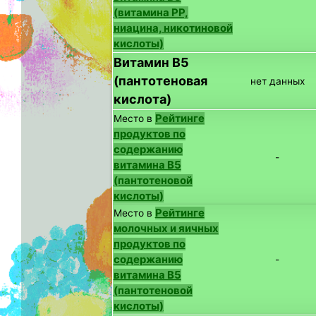
(витамина PP,
ниацина, никотиновой
кислоты)
Витамин B5
(пантотеновая
нет данных
кислота)
Рейтинге
Место в
продуктов по
содержанию
-
витамина B5
(пантотеновой
кислоты)
Рейтинге
Место в
молочных и яичных
продуктов по
содержанию
-
витамина B5
(пантотеновой
кислоты)