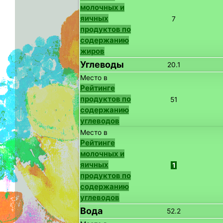
молочных и
яичных
7
продуктов по
содержанию
жиров
Углеводы
20.1
Место в
Рейтинге
продуктов по
51
содержанию
углеводов
Место в
Рейтинге
молочных и
яичных
1
продуктов по
содержанию
углеводов
Вода
52.2