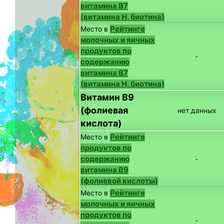
витамина B7
(витамина H, биотина)
Рейтинге
Место в
молочных и яичных
продуктов по
-
содержанию
витамина B7
(витамина H, биотина)
Витамин B9
(фолиевая
нет данных
кислота)
Рейтинге
Место в
продуктов по
содержанию
-
витамина B9
(фолиевой кислоты)
Рейтинге
Место в
молочных и яичных
продуктов по
-