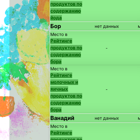
продуктов по
содержанию
йода
Бор
нет данных
Место в
Рейтинге
продуктов по
-
содержанию
бора
Место в
Рейтинге
молочных и
яичных
-
продуктов по
содержанию
бора
Ванадий
нет данных
Место в
Рейтинге
продуктов по