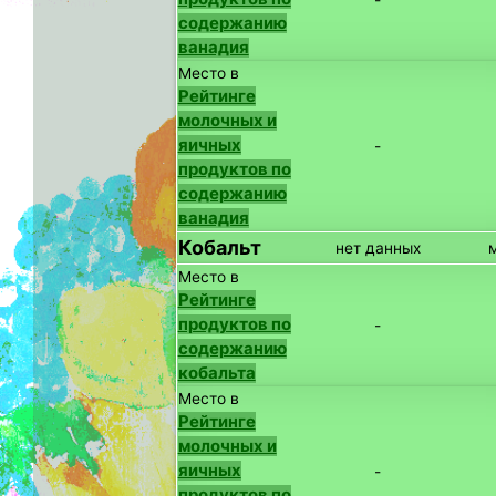
-
содержанию
ванадия
Место в
Рейтинге
молочных и
яичных
-
продуктов по
содержанию
ванадия
Кобальт
нет данных
Место в
Рейтинге
продуктов по
-
содержанию
кобальта
Место в
Рейтинге
молочных и
яичных
-
продуктов по