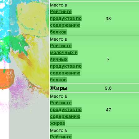
Место в
Рейтинге
продуктов по
38
содержанию
белков
Место в
Рейтинге
молочных и
яичных
7
продуктов по
содержанию
белков
Жиры
9.6
Место в
Рейтинге
продуктов по
47
содержанию
жиров
Место в
Рейтинге