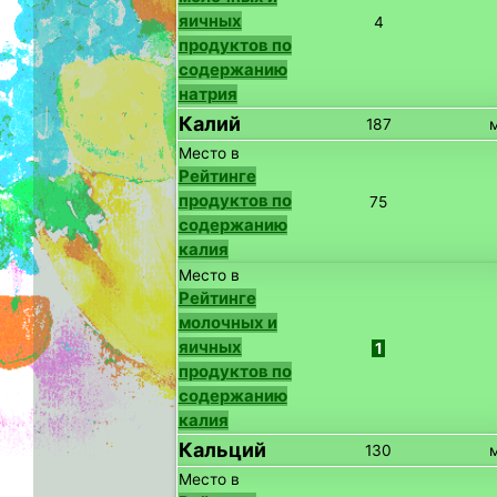
яичных
4
продуктов по
содержанию
натрия
Калий
187
Место в
Рейтинге
продуктов по
75
содержанию
калия
Место в
Рейтинге
молочных и
яичных
1
продуктов по
содержанию
калия
Кальций
130
Место в