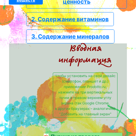
веществ
ценность
2. Содержание витаминов
3. Содержание минералов
Вводная
информация
Чтобы установить на свой девайс
(смартфон, планшет и др.)
приложение Prodotto.ru
,
нажмите на три вертикальных
точки в правом верхнем углу
экрана (так Google Chrome,
в других браузерах – аналогично)
"Добавить на главный экран"