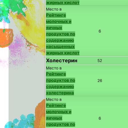
жирных кислот
Место в
Рейтинге
молочных и
яичных
6
продуктов по
содержанию
насыщенных
жирных кислот
Холестерин
52
Место в
Рейтинге
продуктов по
26
содержанию
холестерина
Место в
Рейтинге
молочных и
яичных
6
продуктов по