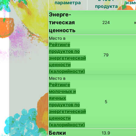
параметра
изм
продукта
Энерге­
тическая
224
ценность
Место в
Рейтинге
продуктов по
79
энергетической
ценности
(калорийности)
Место в
Рейтинге
молочных и
яичных
5
продуктов по
энергетической
ценности
(калорийности)
Белки
13.9