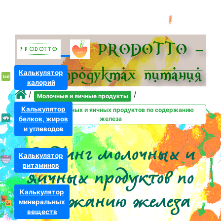
PRODOTTO –
всё о про­дуктах питания
Калькулятор
калорий
/
/
Молочные и яичные продукты
Калькулятор
Рейтинг молочных и яичных продуктов по содержанию
белков, жиров
железа
и углеводов
Рейтинг молочных и
Калькулятор
витаминов
яичных продуктов по
Калькулятор
содержанию железа
минеральных
веществ