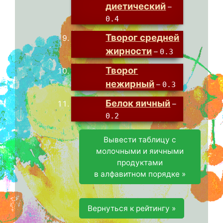
диетический
–
0.4
Творог средней
жирности
–
0.3
Творог
нежирный
–
0.3
Белок яичный
–
0.2
Вывести таблицу с
молочными и яичными
продуктами
в алфавитном порядке »
Вернуться к рейтингу »