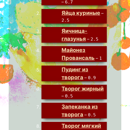
–
6.7
Яйца куриные
–
2.5
Яичница-
глазунья
–
2.5
Майонез
Провансаль
–
1
Пудинг из
творога
–
0.9
Творог жирный
–
0.5
Запеканка из
творога
–
0.5
Творог мягкий