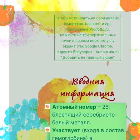
Чтобы установить на свой девайс
(смартфон, планшет и др.)
приложение Prodotto.ru
,
нажмите на три вертикальных
точки в правом верхнем углу
экрана (так Google Chrome,
в других браузерах – аналогично)
"Добавить на главный экран"
Вводная
информация
Атомный номер
– 26,
блестящий серебристо-
белый металл.
Участвует
(входя в состав
гемоглобина) в