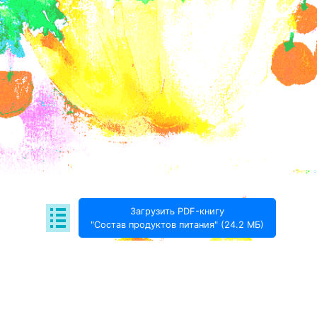
Загрузить PDF-книгу
"Состав продуктов питания" (24.2 МБ)
Поде­литься: