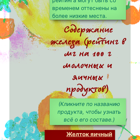
рейтинга могут быть со
временем оттеснены на
более низкие места.
Содержание
железа (рейтинг в
мг на 100 г
молочных и
яичных
продуктов)
(Кликните по названию
продукта, чтобы узнать
всё о его составе.)
Желток яичный