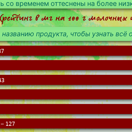
ть со временем оттеснены на более низ
рейтинг в мг на 100 г молочных 
 названию продукта, чтобы узнать всё о
87
43
–
127