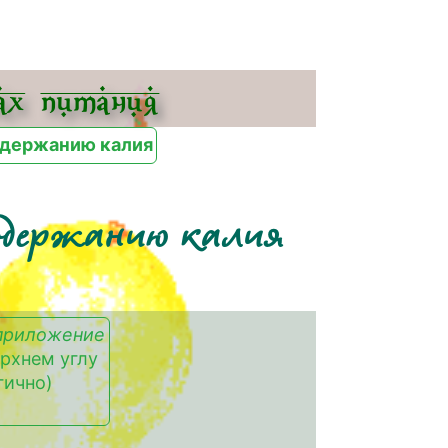
х питания
одержанию калия
содержанию калия
приложение
ерхнем углу
гично)