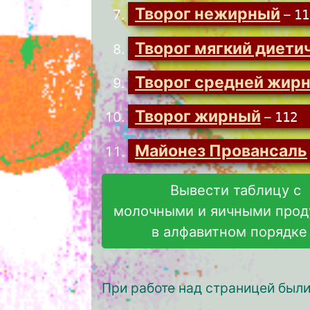
Творог нежирный
–
11
Творог мягкий диети
Творог средней жир
Творог жирный
–
112
Майонез Провансаль
Вывести таблицу с
молочными и яичными прод
в алфавитном порядке
При работе над страницей был