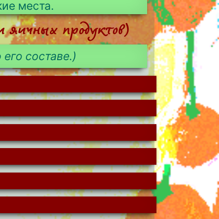
кие места.
и яичных продуктов)
 его составе.)