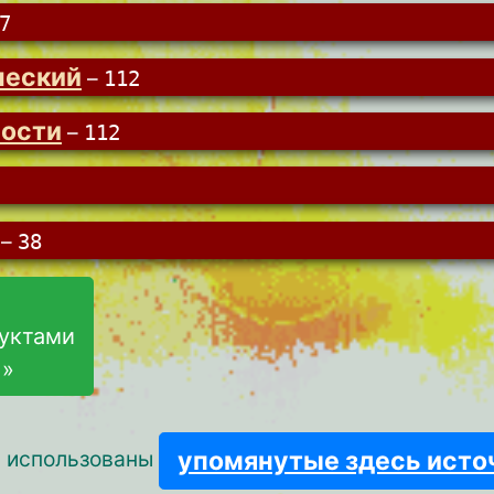
7
ческий
–
112
ности
–
112
–
38
уктами
 »
упомянутые здесь исто
и использованы