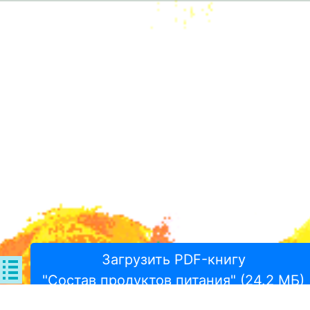
Загрузить PDF-книгу
"Состав продуктов питания" (24.2 МБ)