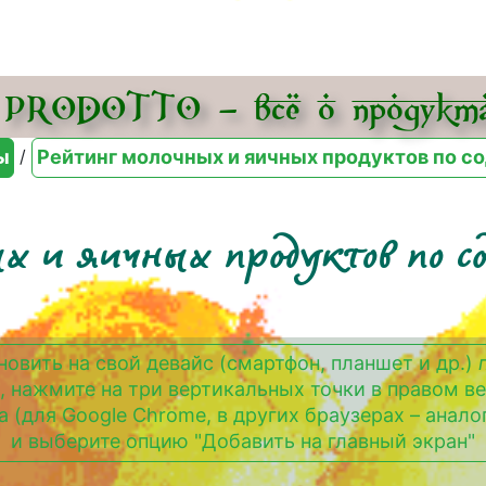
PRODOTTO – всё о про­дукта
/
ы
Рейтинг молочных и яичных продуктов по с
х и яичных продуктов по 
новить на свой девайс (смартфон, планшет и др.)
, нажмите на три вертикальных точки в правом в
а (для Google Chrome, в других браузерах – анало
и выберите опцию "Добавить на главный экран"