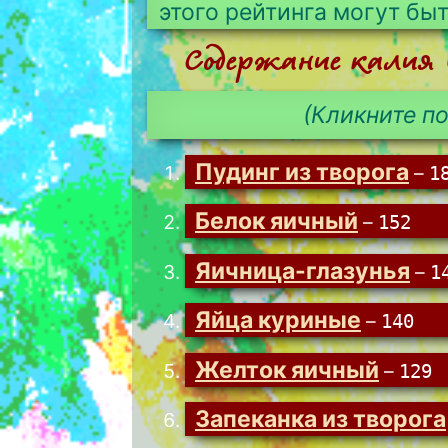
этого рейтинга могут бы
Содержание калия (
(Кликните по
Пудинг из творога
–
1
Белок яичный
–
152
Яичница-глазунья
–
1
Яйца куриные
–
140
Желток яичный
–
129
Запеканка из творога