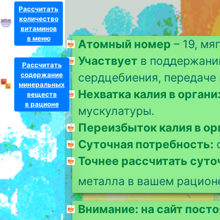
Рассчитать
количество
витаминов
в меню
Атомный номер
– 19, м
Участвует
в поддержании
Рассчитать
содержание
сердцебиения, передаче
минеральных
Нехватка калия в органи
веществ
в рационе
мускулатуры.
Переизбыток калия в ор
Суточная потребность:
о
Точнее рассчитать сут
металла в вашем рацион
Внимание: на сайт пост