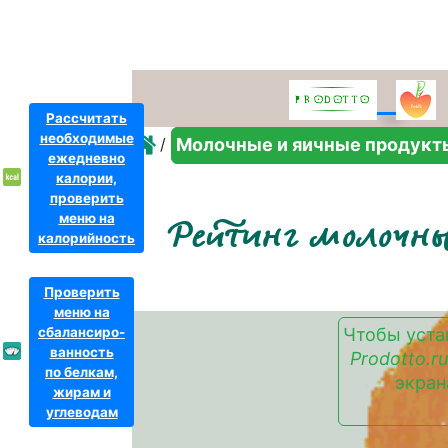
Рассчитать
необходимые
/
Молочные и яичные продукт
ежедневно
калории,
проверить
меню на
Рейтинг молочны
калорийность
Проверить
меню на
сбалансиро-
Чтобы уста
ванность
Prodotto.ru
по белкам,
экран
жирам и
углеводам