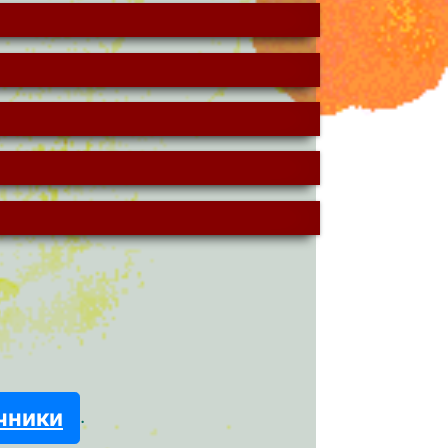
чники
.