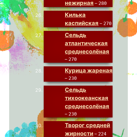
нежирная
–
280
Килька
каспийская
–
270
Сельдь
атлантическая
среднесолёная
–
270
Курица жареная
–
230
Сельдь
тихоокеанская
среднесолёная
–
230
Творог средней
жирности
–
224