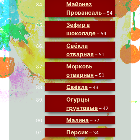
Майонез
Провансаль
–
54
Зефир в
шоколаде
–
54
Свёкла
отварная
–
51
Морковь
отварная
–
51
Свёкла
–
43
Огурцы
грунтовые
–
42
Малина
–
37
Персик
–
34