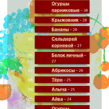
Огурцы
парниковые
–
30
Крыжовник
–
28
Бананы
–
28
Сельдерей
корневой
–
27
Белок яичный
–
27
Абрикосы
–
26
Тёрн
–
25
Алыча
–
25
Айва
–
24
Огурцы