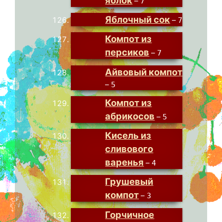
–
7
Яблочный сок
–
7
Компот из
персиков
–
7
Айвовый компот
–
5
Компот из
абрикосов
–
5
Кисель из
сливового
варенья
–
4
Грушевый
компот
–
3
Горчичное