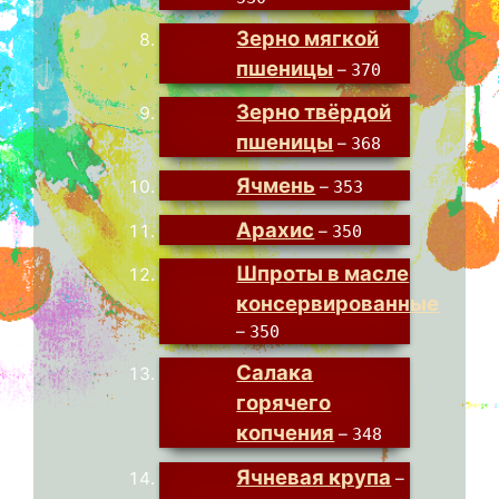
Зерно мягкой
пшеницы
–
370
Зерно твёрдой
пшеницы
–
368
Ячмень
–
353
Арахис
–
350
Шпроты в масле
консервированные
–
350
Салака
горячего
копчения
–
348
Ячневая крупа
–