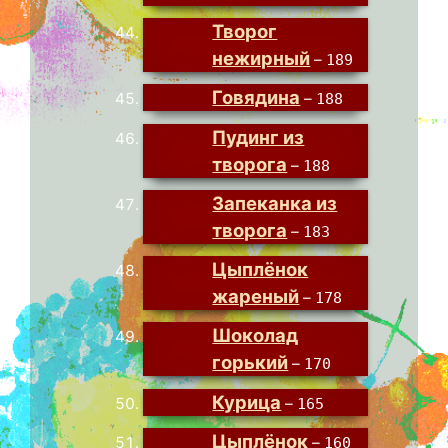
Творог
нежирный
–
189
Говядина
–
188
Пудинг из
творога
–
188
Запеканка из
творога
–
183
Цыплёнок
жареный
–
178
Шоколад
горький
–
170
Курица
–
165
Цыплёнок
–
160