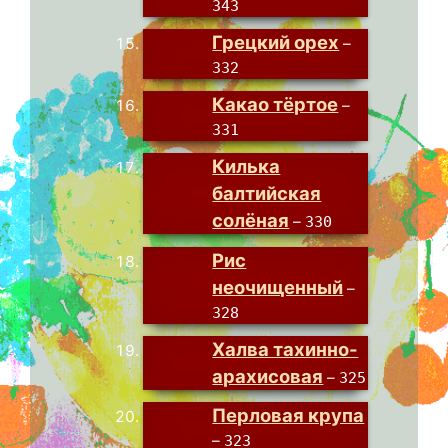
343
Грецкий орех
–
332
Какао тёртое
–
331
Килька
балтийская
солёная
–
330
Рис
неочищенный
–
328
Халва тахинно-
арахисовая
–
325
Перловая крупа
–
323