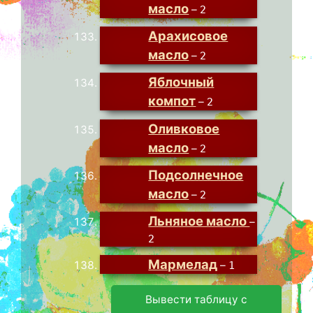
масло
–
2
Арахисовое
масло
–
2
Яблочный
компот
–
2
Оливковое
масло
–
2
Подсолнечное
масло
–
2
Льняное масло
–
2
Мармелад
–
1
Вывести таблицу с