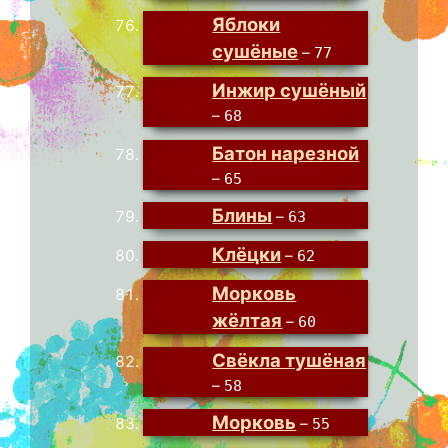
Яблоки
сушёные
–
77
Инжир сушёный
–
68
Батон нарезной
–
65
Блины
–
63
Клёцки
–
62
Морковь
жёлтая
–
60
Свёкла тушёная
–
58
Морковь
–
55