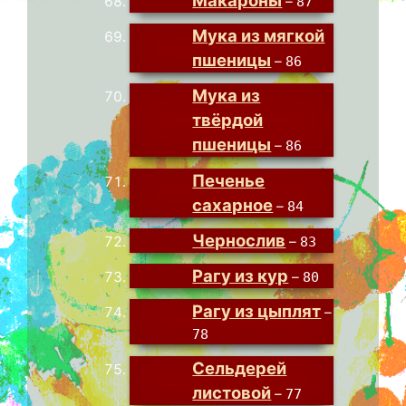
–
87
Мука из мягкой
пшеницы
–
86
Мука из
твёрдой
пшеницы
–
86
Печенье
сахарное
–
84
Чернослив
–
83
Рагу из кур
–
80
Рагу из цыплят
–
78
Сельдерей
листовой
–
77