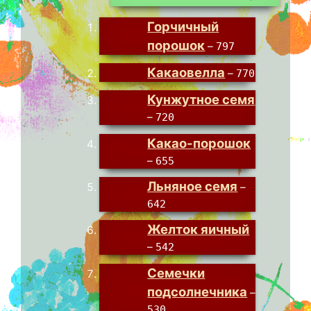
Горчичный
порошок
–
797
Какаовелла
–
770
Кунжутное семя
–
720
Какао-порошок
–
655
Льняное семя
–
642
Желток яичный
–
542
Семечки
подсолнечника
–
530