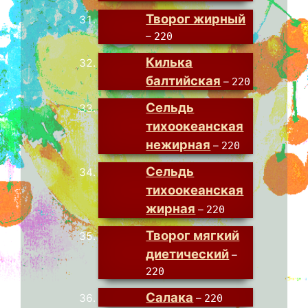
Творог жирный
–
220
Килька
балтийская
–
220
Сельдь
тихоокеанская
нежирная
–
220
Сельдь
тихоокеанская
жирная
–
220
Творог мягкий
диетический
–
220
Салака
–
220