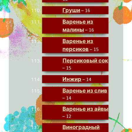
Груши
–
16
Варенье из
малины
–
16
Варенье из
персиков
–
15
Персиковый сок
–
15
Инжир
–
14
Варенье из слив
–
14
Варенье из айвы
–
12
Виноградный