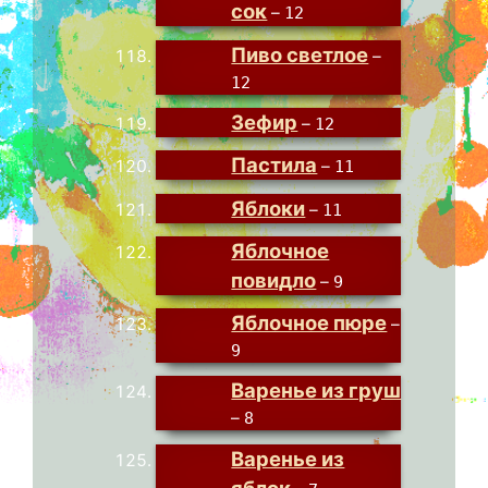
сок
–
12
Пиво светлое
–
12
Зефир
–
12
Пастила
–
11
Яблоки
–
11
Яблочное
повидло
–
9
Яблочное пюре
–
9
Варенье из груш
–
8
Варенье из
яблок