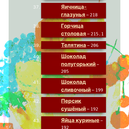
Яичница-
глазунья
–
218
Горчица
столовая
–
215.1
Телятина
–
206
Шоколад
полугорький
–
205
Шоколад
сливочный
–
199
Персик
сушёный
–
192
Яйца куриные
–
192