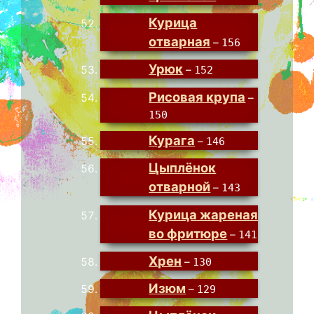
Курица
отварная
–
156
Урюк
–
152
Рисовая крупа
–
150
Курага
–
146
Цыплёнок
отварной
–
143
Курица жареная
во фритюре
–
141
Хрен
–
130
Изюм
–
129