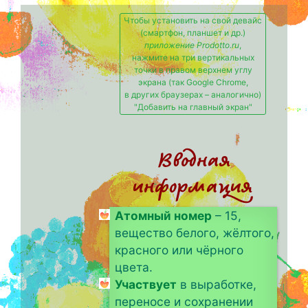
Чтобы установить на свой девайс
(смартфон, планшет и др.)
приложение Prodotto.ru
,
нажмите на три вертикальных
точки в правом верхнем углу
экрана (так Google Chrome,
в других браузерах – аналогично)
"Добавить на главный экран"
Вводная
информация
Атомный номер
– 15,
вещество белого, жёлтого,
красного или чёрного
цвета.
Участвует
в выработке,
переносе и сохранении