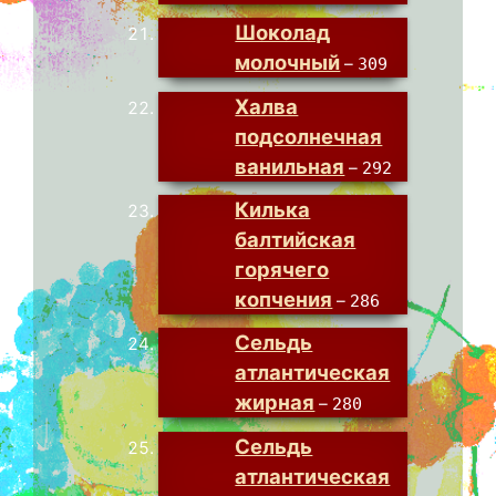
Шоколад
молочный
–
309
Халва
подсолнечная
ванильная
–
292
Килька
балтийская
горячего
копчения
–
286
Сельдь
атлантическая
жирная
–
280
Сельдь
атлантическая