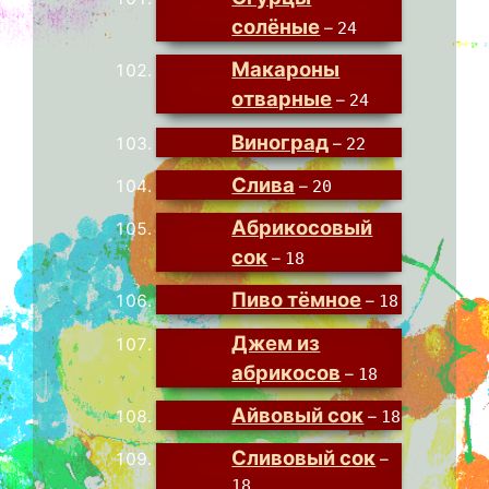
солёные
–
24
Макароны
отварные
–
24
Виноград
–
22
Слива
–
20
Абрикосовый
сок
–
18
Пиво тёмное
–
18
Джем из
абрикосов
–
18
Айвовый сок
–
18
Сливовый сок
–
18