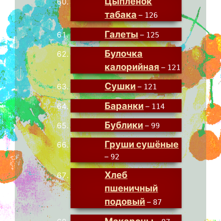
Цыплёнок
табака
–
126
Галеты
–
125
Булочка
калорийная
–
121
Сушки
–
121
Баранки
–
114
Бублики
–
99
Груши сушёные
–
92
Хлеб
пшеничный
подовый
–
87
Макароны