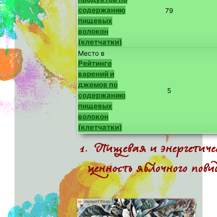
содержанию
79
пищевых
волокон
(клетчатки)
Место в
Рейтинге
варений и
джемов по
5
содержанию
пищевых
волокон
(клетчатки)
1. Пищевая и энергетич
ценность яблочного пови