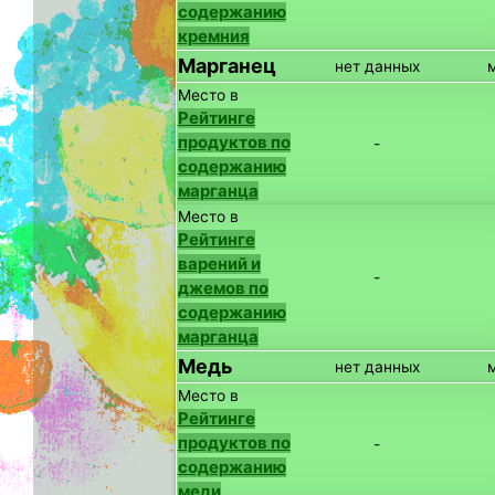
содержанию
кремния
Марганец
нет данных
Место в
Рейтинге
продуктов по
-
содержанию
марганца
Место в
Рейтинге
варений и
-
джемов по
содержанию
марганца
Медь
нет данных
Место в
Рейтинге
продуктов по
-
содержанию
меди