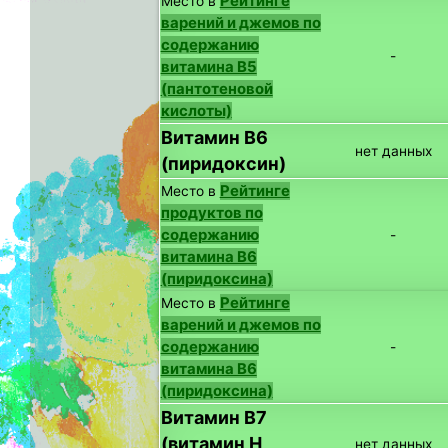
Рейтинге
Место в
варений и джемов по
содержанию
-
витамина B5
(пантотеновой
кислоты)
Витамин B6
нет данных
(пиридоксин)
Рейтинге
Место в
продуктов по
содержанию
-
витамина B6
(пиридоксина)
Рейтинге
Место в
варений и джемов по
содержанию
-
витамина B6
(пиридоксина)
Витамин B7
(витамин H,
нет данных