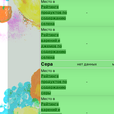
Место в
Рейтинге
продуктов по
-
содержанию
селена
Место в
Рейтинге
варений и
-
джемов по
содержанию
селена
Сера
нет данных
Место в
Рейтинге
продуктов по
-
содержанию
серы
Место в
Рейтинге
варений и
-