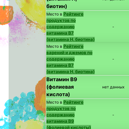
биотин)
Рейтинге
Место в
продуктов по
содержанию
-
витамина B7
(витамина H, биотина)
Рейтинге
Место в
варений и джемов по
содержанию
-
витамина B7
(витамина H, биотина)
Витамин B9
(фолиевая
нет данных
кислота)
Рейтинге
Место в
продуктов по
содержанию
-
витамина B9
(фолиевой кислоты)