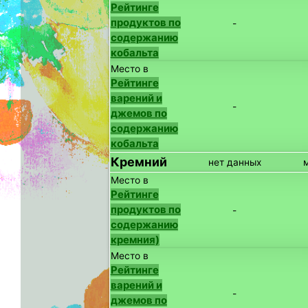
Рейтинге
продуктов по
-
содержанию
кобальта
Место в
Рейтинге
варений и
-
джемов по
содержанию
кобальта
Кремний
нет данных
Место в
Рейтинге
продуктов по
-
содержанию
кремния)
Место в
Рейтинге
варений и
-
джемов по