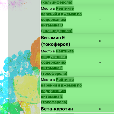
(кальциферола)
Рейтинге
Место в
варений и джемов по
содержанию
-
витамина D
(кальциферола)
Витамин E
0
(токоферол)
Рейтинге
Место в
продуктов по
содержанию
-
витамина E
(токоферола)
Рейтинге
Место в
варений и джемов по
содержанию
-
витамина E
(токоферола)
Бета-каротин
0