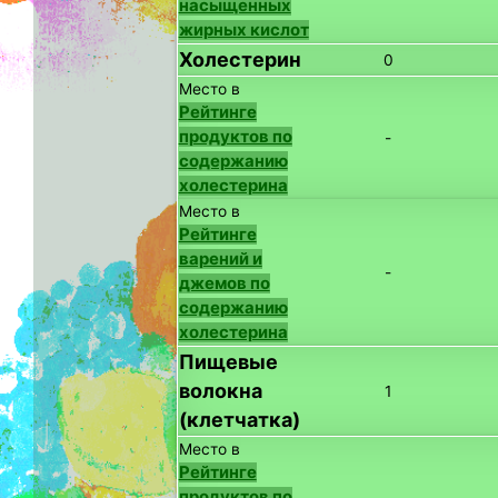
насыщенных
жирных кислот
Холестерин
0
Место в
Рейтинге
продуктов по
-
содержанию
холестерина
Место в
Рейтинге
варений и
-
джемов по
содержанию
холестерина
Пищевые
волокна
1
(клетчатка)
Место в
Рейтинге
продуктов по