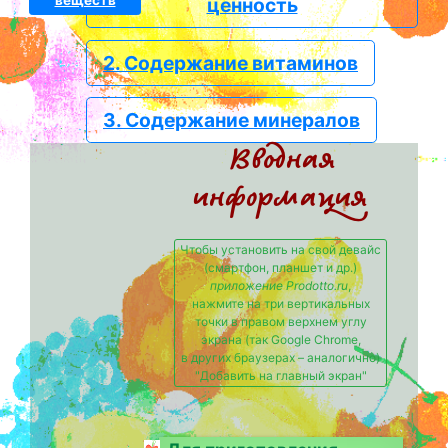
веществ
ценность
2. Содержание витаминов
3. Содержание минералов
Вводная
информация
Чтобы установить на свой девайс
(смартфон, планшет и др.)
приложение Prodotto.ru
,
нажмите на три вертикальных
точки в правом верхнем углу
экрана (так Google Chrome,
в других браузерах – аналогично)
"Добавить на главный экран"