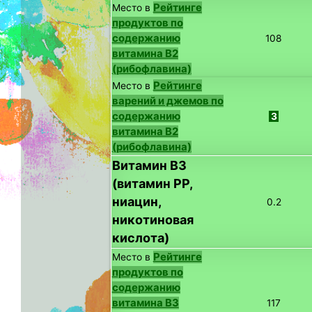
Рейтинге
Место в
продуктов по
содержанию
108
витамина B2
(рибофлавина)
Рейтинге
Место в
варений и джемов по
содержанию
3
витамина B2
(рибофлавина)
Витамин B3
(витамин PP,
ниацин,
0.2
никотиновая
кислота)
Рейтинге
Место в
продуктов по
содержанию
витамина B3
117