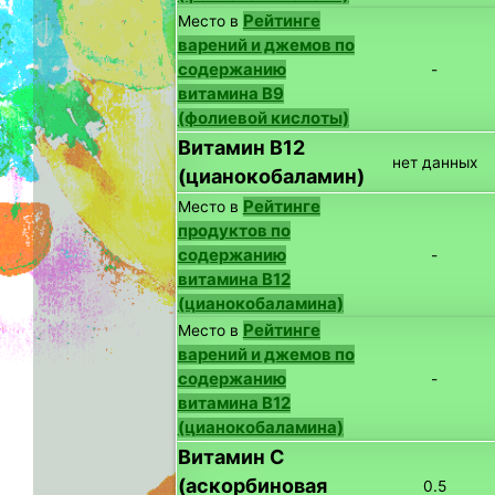
Рейтинге
Место в
варений и джемов по
содержанию
-
витамина B9
(фолиевой кислоты)
Витамин B12
нет данных
(цианокобаламин)
Рейтинге
Место в
продуктов по
содержанию
-
витамина B12
(цианокобаламина)
Рейтинге
Место в
варений и джемов по
содержанию
-
витамина B12
(цианокобаламина)
Витамин C
(аскорбиновая
0.5