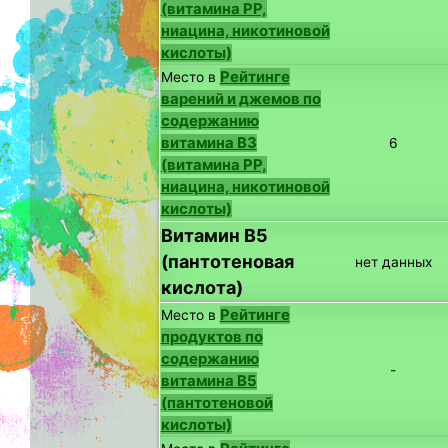
(витамина PP,
ниацина, никотиновой
кислоты)
Рейтинге
Место в
варений и джемов по
содержанию
витамина B3
6
(витамина PP,
ниацина, никотиновой
кислоты)
Витамин B5
(пантотеновая
нет данных
кислота)
Рейтинге
Место в
продуктов по
содержанию
-
витамина B5
(пантотеновой
кислоты)