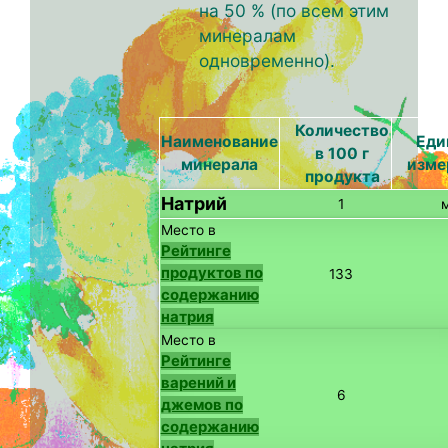
на 50 % (по всем этим
минералам
одновременно).
Количество
Наименование
Еди
в 100 г
минерала
изме
продукта
Натрий
1
Место в
Рейтинге
продуктов по
133
содержанию
натрия
Место в
Рейтинге
варений и
6
джемов по
содержанию