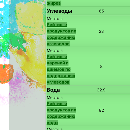
жиров
Углеводы
65
Место в
Рейтинге
продуктов по
23
содержанию
углеводов
Место в
Рейтинге
варений и
8
джемов по
содержанию
углеводов
Вода
32.9
Место в
Рейтинге
продуктов по
82
содержанию
воды
Место в