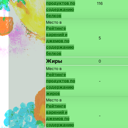
продуктов по
116
содержанию
белков
Место в
Рейтинге
варений и
5
джемов по
содержанию
белков
Жиры
0
Место в
Рейтинге
продуктов по
-
содержанию
жиров
Место в
Рейтинге
варений и
-
джемов по
содержанию