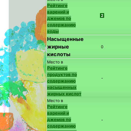
Рейтинге
варений и
2
джемов по
содержанию
воды
Насыщенные
жирные
0
кислоты
Место в
Рейтинге
продуктов по
-
содержанию
насыщенных
жирных кислот
Место в
Рейтинге
варений и
джемов по
-
содержанию