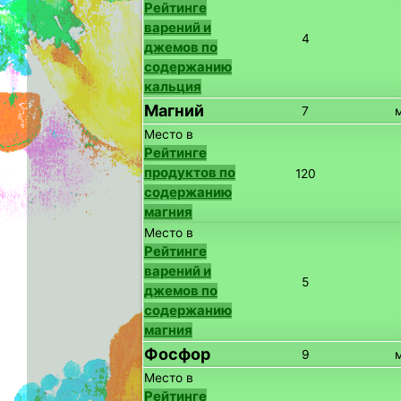
Рейтинге
варений и
4
джемов по
содержанию
кальция
Магний
7
Место в
Рейтинге
продуктов по
120
содержанию
магния
Место в
Рейтинге
варений и
5
джемов по
содержанию
магния
Фосфор
9
Место в
Рейтинге