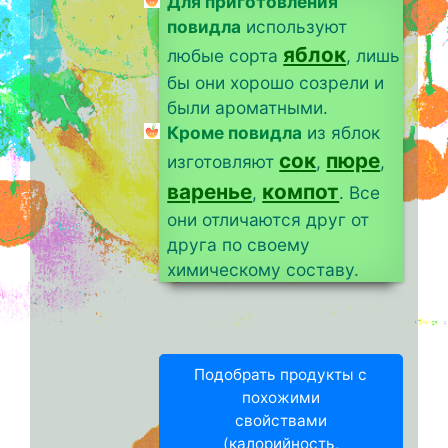
Для приготовления
повидла
используют
яблок
любые сорта
, лишь
бы они хорошо созрели и
были ароматными.
Кроме повидла
из яблок
сок
пюре
изготовляют
,
,
варенье
компот
,
. Все
они отличаются друг от
друга по своему
химическому составу.
Подобрать продукты с
похожими
свойствами
(калорийность,