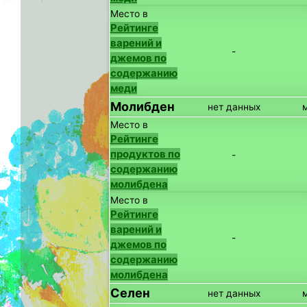
Место в
Рейтинге
варений и
-
джемов по
содержанию
меди
Молибден
нет данных
Место в
Рейтинге
продуктов по
-
содержанию
молибдена
Место в
Рейтинге
варений и
-
джемов по
содержанию
молибдена
Селен
нет данных