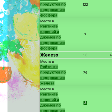
продуктов по
122
содержанию
фосфора
Место в
Рейтинге
варений и
7
джемов по
содержанию
фосфора
Железо
1.3
Место в
Рейтинге
продуктов по
76
содержанию
железа
Место в
Рейтинге
варений и
3
джемов по
содержанию