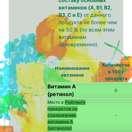
составу основных
витаминов (A, B1, B2,
B3, C и E)
от данного
продукта не более чем
на 50 % (по всем этим
витаминам
одновременно).
Количество
Наименование
в 100 г
витамина
продукта
Витамин А
0
(ретинол)
Рейтинге
Место в
продуктов по
содержанию
-
витамина A
(ретинола)