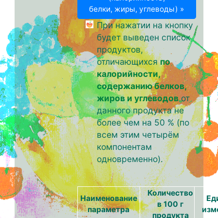
белки, жиры, углеводы) »
При нажатии на кнопку
будет выведен список
продуктов,
отличающихся
по
калорийности,
содержанию белков,
жиров и углеводов
от
данного продукта не
более чем на 50 % (по
всем этим четырём
компонентам
одновременно).
Количество
Наименование
Ед
в 100 г
параметра
изм
продукта