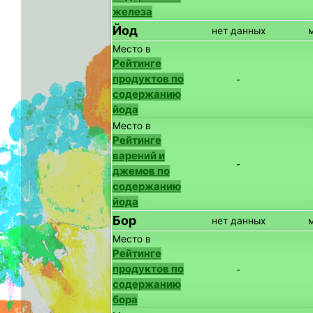
железа
Йод
нет данных
Место в
Рейтинге
продуктов по
-
содержанию
йода
Место в
Рейтинге
варений и
-
джемов по
содержанию
йода
Бор
нет данных
Место в
Рейтинге
продуктов по
-
содержанию
бора