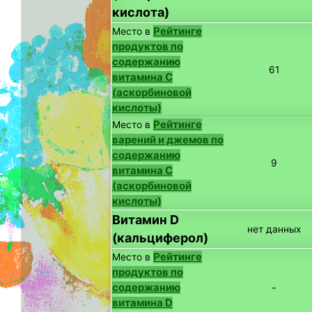
кислота)
Рейтинге
Место в
продуктов по
содержанию
61
витамина C
(аскорбиновой
кислоты)
Рейтинге
Место в
варений и джемов по
содержанию
9
витамина C
(аскорбиновой
кислоты)
Витамин D
нет данных
(кальциферол)
Рейтинге
Место в
продуктов по
содержанию
-
витамина D