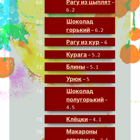
Рагу из цыплят
–
6.2
Шоколад
горький
–
6.2
Рагу из кур
–
6
Курага
–
5.2
Блины
–
5.1
Урюк
–
5
Шоколад
полугорький
–
4.5
Клёцки
–
4.1
Макароны
отварные