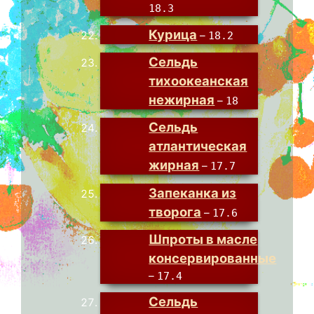
18.3
Курица
–
18.2
Сельдь
тихоокеанская
нежирная
–
18
Сельдь
атлантическая
жирная
–
17.7
Запеканка из
творога
–
17.6
Шпроты в масле
консервированные
–
17.4
Сельдь