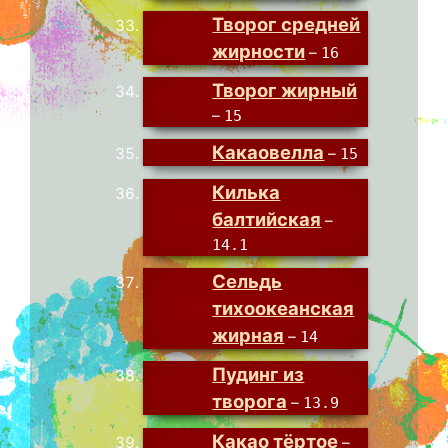
Творог средней
жирности
–
16
Творог жирный
–
15
Какаовелла
–
15
Килька
балтийская
–
14.1
Сельдь
тихоокеанская
жирная
–
14
Пудинг из
творога
–
13.9
Какао тёртое
–