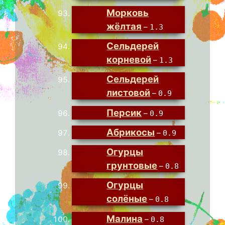
Морковь
жёлтая
–
1.3
Сельдерей
корневой
–
1.3
Сельдерей
листовой
–
0.9
Персик
–
0.9
Абрикосы
–
0.9
Огурцы
грунтовые
–
0.8
Огурцы
солёные
–
0.8
Малина
–
0.8