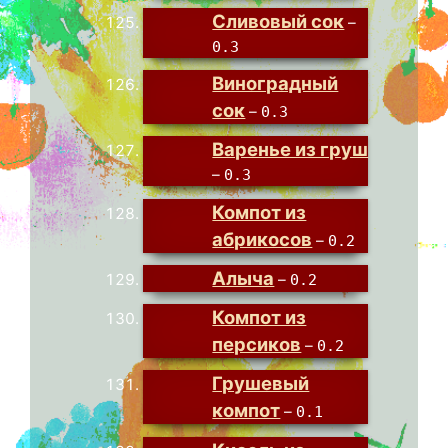
Сливовый сок
–
0.3
Виноградный
сок
–
0.3
Варенье из груш
–
0.3
Компот из
абрикосов
–
0.2
Алыча
–
0.2
Компот из
персиков
–
0.2
Грушевый
компот
–
0.1