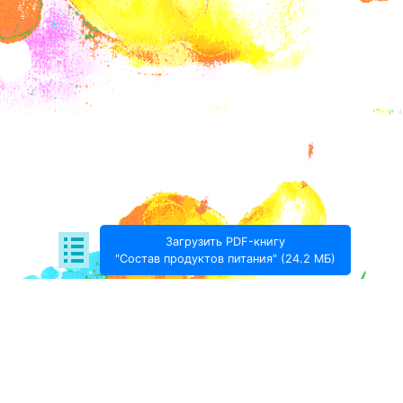
Загрузить PDF-книгу
"Состав продуктов питания" (24.2 МБ)
Поде­литься:
Проект Игоря Тимохина Prodotto © 2020-