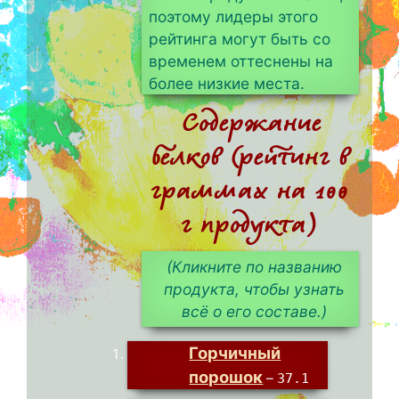
поэтому лидеры этого
рейтинга могут быть со
временем оттеснены на
более низкие места.
Содержание
белков (рейтинг в
граммах на 100
г продукта)
(Кликните по названию
продукта, чтобы узнать
всё о его составе.)
Горчичный
порошок
–
37.1