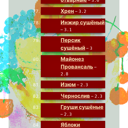
–
3.6
Хрен
–
3.2
Инжир сушёный
–
3.1
Персик
сушёный
–
3
Майонез
Провансаль
–
2.8
Изюм
–
2.3
Чернослив
–
2.3
Груши сушёные
–
2.3
Яблоки