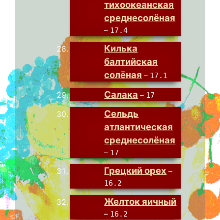
тихоокеанская
среднесолёная
–
17.4
Килька
балтийская
солёная
–
17.1
Салака
–
17
Сельдь
атлантическая
среднесолёная
–
17
Грецкий орех
–
16.2
Желток яичный
–
16.2