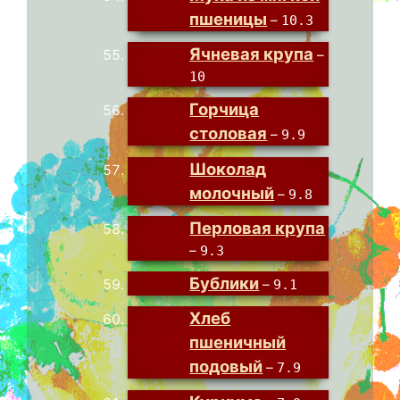
пшеницы
–
10.3
Ячневая крупа
–
10
Горчица
столовая
–
9.9
Шоколад
молочный
–
9.8
Перловая крупа
–
9.3
Бублики
–
9.1
Хлеб
пшеничный
подовый
–
7.9