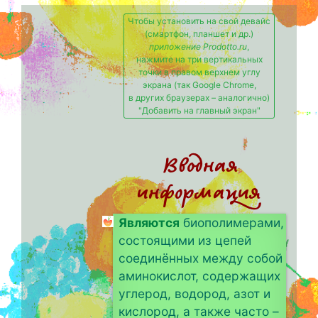
Чтобы установить на свой девайс
(смартфон, планшет и др.)
приложение Prodotto.ru
,
нажмите на три вертикальных
точки в правом верхнем углу
экрана (так Google Chrome,
в других браузерах – аналогично)
"Добавить на главный экран"
Вводная
информация
Являются
биополимерами,
состоящими из цепей
соединённых между собой
аминокислот, содержащих
углерод, водород, азот и
кислород, а также часто –