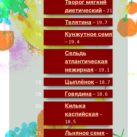
Творог мягкий
диетический
–
21
Телятина
–
19.7
Кунжутное семя
–
19.4
Сельдь
атлантическая
нежирная
–
19.1
Цыплёнок
–
18.7
Говядина
–
18.6
Килька
каспийская
–
18.5
Льняное семя
–