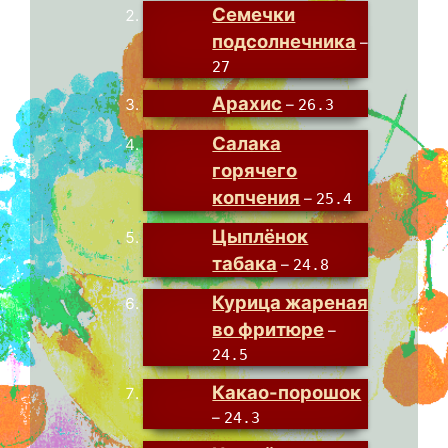
Семечки
подсолнечника
–
27
Арахис
–
26.3
Салака
горячего
копчения
–
25.4
Цыплёнок
табака
–
24.8
Курица жареная
во фритюре
–
24.5
Какао-порошок
–
24.3