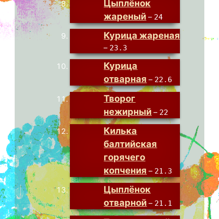
Цыплёнок
жареный
–
24
Курица жареная
–
23.3
Курица
отварная
–
22.6
Творог
нежирный
–
22
Килька
балтийская
горячего
копчения
–
21.3
Цыплёнок
отварной
–
21.1