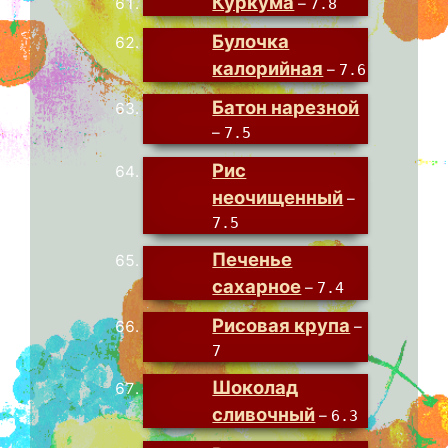
Куркума
–
7.8
Булочка
калорийная
–
7.6
Батон нарезной
–
7.5
Рис
неочищенный
–
7.5
Печенье
сахарное
–
7.4
Рисовая крупа
–
7
Шоколад
сливочный
–
6.3