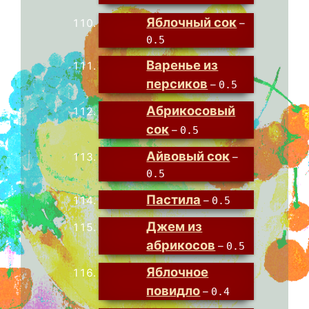
Яблочный сок
–
0.5
Варенье из
персиков
–
0.5
Абрикосовый
сок
–
0.5
Айвовый сок
–
0.5
Пастила
–
0.5
Джем из
абрикосов
–
0.5
Яблочное
повидло
–
0.4