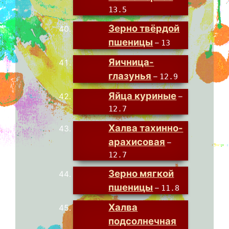
13.5
Зерно твёрдой
пшеницы
–
13
Яичница-
глазунья
–
12.9
Яйца куриные
–
12.7
Халва тахинно-
арахисовая
–
12.7
Зерно мягкой
пшеницы
–
11.8
Халва
подсолнечная