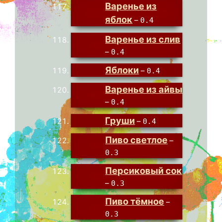
Варенье из
яблок
–
0.4
Варенье из слив
–
0.4
Яблоки
–
0.4
Варенье из айвы
–
0.4
Груши
–
0.4
Пиво светлое
–
0.3
Персиковый сок
–
0.3
Пиво тёмное
–
0.3