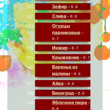
Зефир
–
0.8
Слива
–
0.8
Огурцы
парниковые
–
0.7
Инжир
–
0.7
Крыжовник
–
0.7
Варенье из
малины
–
0.6
Айва
–
0.6
Виноград
–
0.6
Яблочное пюре
–
0.6