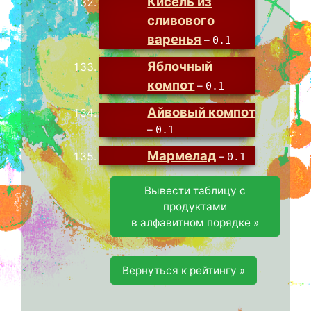
Кисель из
сливового
варенья
–
0.1
Яблочный
компот
–
0.1
Айвовый компот
–
0.1
Мармелад
–
0.1
Вывести таблицу с
продуктами
в алфавитном порядке »
Вернуться к рейтингу »