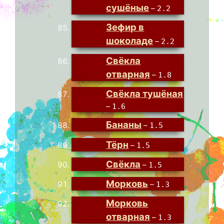
сушёные
–
2.2
Зефир в
шоколаде
–
2.2
Свёкла
отварная
–
1.8
Свёкла тушёная
–
1.6
Бананы
–
1.5
Тёрн
–
1.5
Свёкла
–
1.5
Морковь
–
1.3
Морковь
отварная
–
1.3