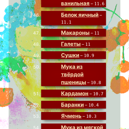
ванильная
–
11.6
Белок яичный
–
11.1
Макароны
–
11
Галеты
–
11
Сушки
–
10.9
Мука из
твёрдой
пшеницы
–
10.8
Кардамон
–
10.7
Баранки
–
10.4
Ячмень
–
10.3
Мука из мягкой