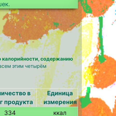
шек.
о калорийности, содержанию
 всем этим четырём
ичество в
Единица
 г продукта
измерения
334
ккал