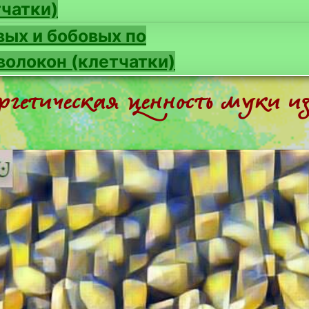
чатки)
вых и бобовых по
олокон (клетчатки)
ргетическая ценность муки 