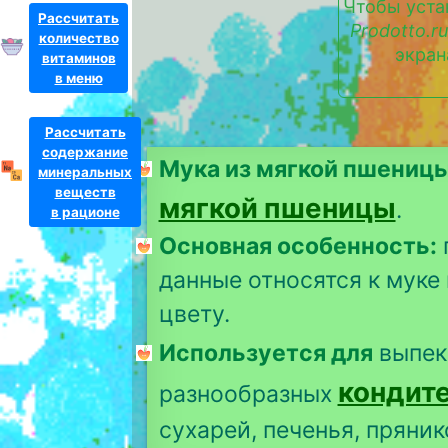
Чтобы уста
Рассчитать
Prodotto.ru
количество
экран
витаминов
в меню
Рассчитать
содержание
Мука из мягкой пшениц
минеральных
веществ
мягкой пшеницы
.
в рационе
Основная особенность:
данные относятся к муке
цвету.
Используется для
выпек
кондит
разнообразных
сухарей, печенья, пряник