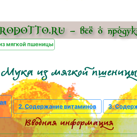
ODOTTO.RU – всё о про­дук
из мягкой пшеницы
Мука из мягкой пшениц
кая
2. Содержание витаминов
3. Содер
Вводная информация