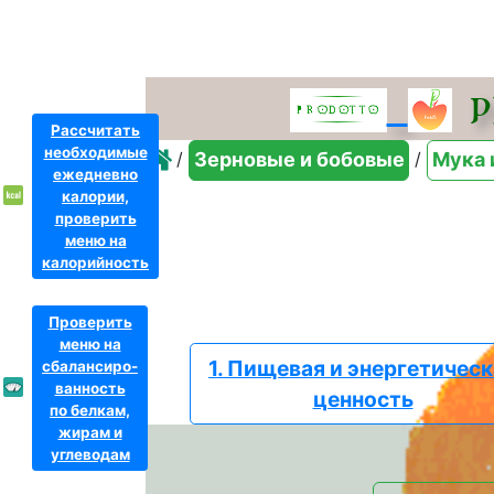
PR
Рассчитать
необходимые
/
/
Зерновые и бобовые
Мука 
ежедневно
калории,
проверить
меню на
калорийность
Проверить
меню на
1. Пищевая и энергетичес
сбалансиро-
ванность
ценность
по белкам,
жирам и
углеводам