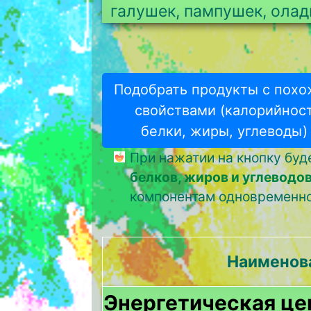
галушек, пампушек, олад
Подобрать продукты с пох
свойствами (калорийност
белки, жиры, углеводы)
При нажатии на кнопку бу
белков, жиров и углеводо
компонентам одновременно
Наименов
Энерге­тическая ц