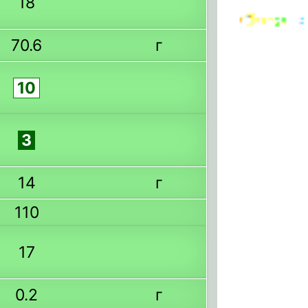
18
70.6
г
10
3
14
г
110
17
0.2
г