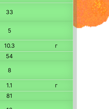
33
5
10.3
г
54
8
1.1
г
81