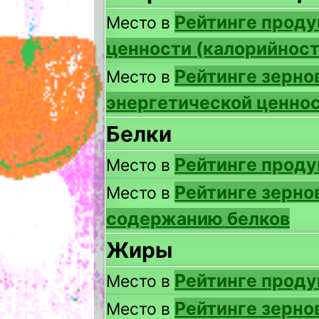
Рейтинге проду
Место в
ценности (калорийност
Рейтинге зерно
Место в
энергетической ценнос
Белки
Рейтинге проду
Место в
Рейтинге зерно
Место в
содержанию белков
Жиры
Рейтинге прод
Место в
Рейтинге зерно
Место в