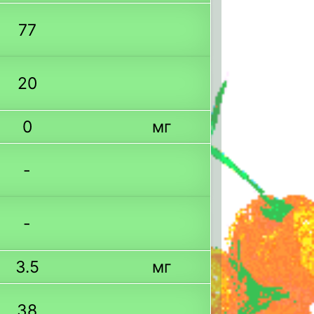
77
20
0
мг
-
-
3.5
мг
38