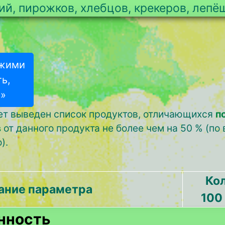
ий, пирожков, хлебцов, крекеров, лепё
ожими
ь,
 »
дет выведен список продуктов, отличающихся
п
в
от данного продукта не более чем на 50 % (по
).
Кол
ание параметра
100
енность