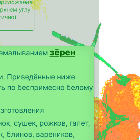
приложение
ерхнем углу
гично)
зёрен
еремалыванием
и. Приведённые ниже
ть по беспримесно белому
изготовления
ок, сушек, рожков, галет,
к, блинов, вареников,