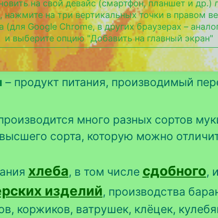
новить на свой девайс (смартфон, планшет и др.)
, нажмите на три вертикальных точки в правом в
а (для Google Chrome, в других браузерах – анало
и выберите опцию "Добавить на главный экран"
ы
– продукт питания, производимый п
производится много разных сортов мук
 высшего сорта, которую можно отличи
хлеба
сдобного
ания
, в том числе
, 
ерских изделий
, производства баран
ов, коржиков, ватрушек, клёцек, кулебя