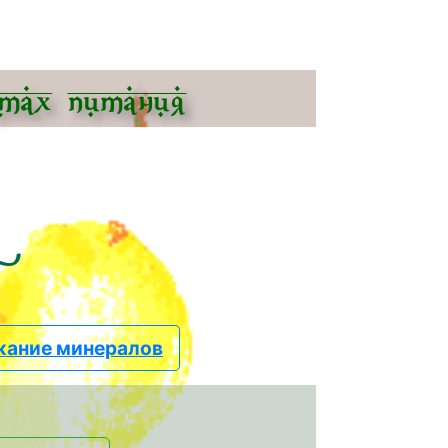
тах питания
ы
жание минералов