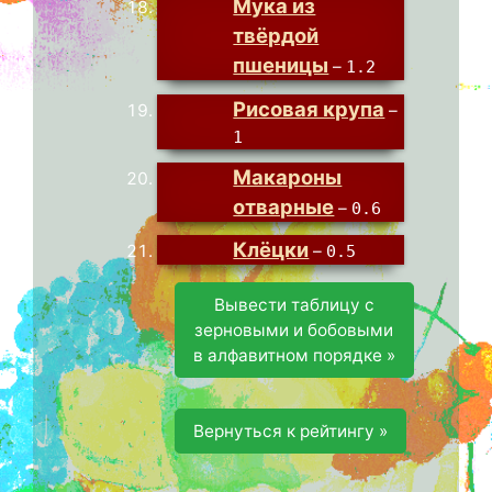
Мука из
твёрдой
пшеницы
–
1.2
Рисовая крупа
–
1
Макароны
отварные
–
0.6
Клёцки
–
0.5
Вывести таблицу с
зерновыми и бобовыми
в алфавитном порядке »
Вернуться к рейтингу »