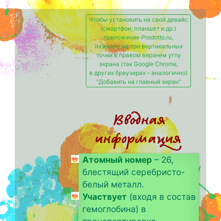
Чтобы установить на свой девайс
(смартфон, планшет и др.)
приложение Prodotto.ru
,
нажмите на три вертикальных
точки в правом верхнем углу
экрана (так Google Chrome,
в других браузерах – аналогично)
"Добавить на главный экран"
Вводная
информация
Атомный номер
– 26,
блестящий серебристо-
белый металл.
Участвует
(входя в состав
гемоглобина) в