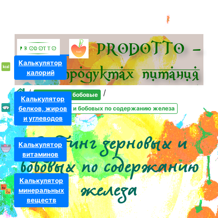
PRODOTTO –
Калькулятор
всё о про­дуктах питания
калорий
/
/
Зерновые и бобовые
Калькулятор
Рейтинг зерновых и бобовых по содержанию железа
белков, жиров
и углеводов
Рейтинг зерновых и
Калькулятор
витаминов
бобовых по содержанию
Калькулятор
железа
минеральных
веществ