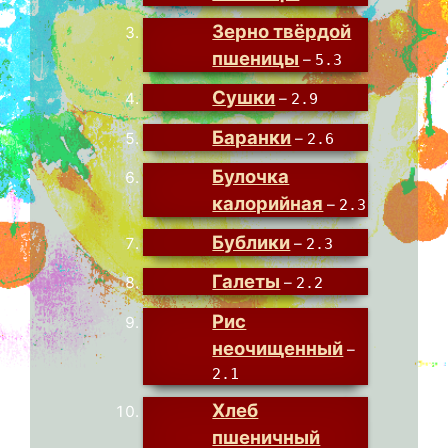
Зерно твёрдой
пшеницы
–
5.3
Сушки
–
2.9
Баранки
–
2.6
Булочка
калорийная
–
2.3
Бублики
–
2.3
Галеты
–
2.2
Рис
неочищенный
–
2.1
Хлеб
пшеничный