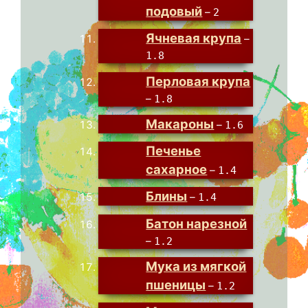
подовый
–
2
Ячневая крупа
–
1.8
Перловая крупа
–
1.8
Макароны
–
1.6
Печенье
сахарное
–
1.4
Блины
–
1.4
Батон нарезной
–
1.2
Мука из мягкой
пшеницы
–
1.2