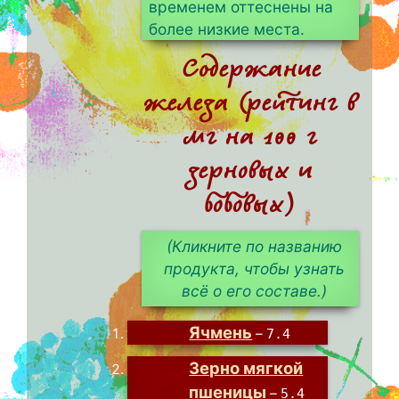
временем оттеснены на
более низкие места.
Содержание
железа (рейтинг в
мг на 100 г
зерновых и
бобовых)
(Кликните по названию
продукта, чтобы узнать
всё о его составе.)
Ячмень
–
7.4
Зерно мягкой
пшеницы
–
5.4