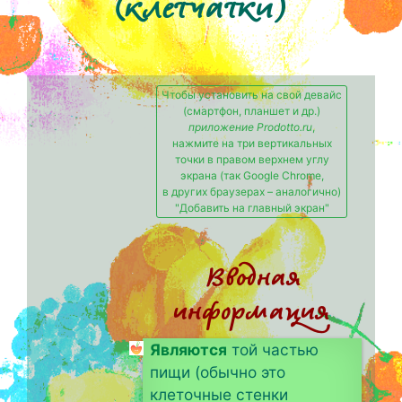
(клетчатки)
Чтобы установить на свой девайс
(смартфон, планшет и др.)
приложение Prodotto.ru
,
нажмите на три вертикальных
точки в правом верхнем углу
экрана (так Google Chrome,
в других браузерах – аналогично)
"Добавить на главный экран"
Вводная
информация
Являются
той частью
пищи (обычно это
клеточные стенки