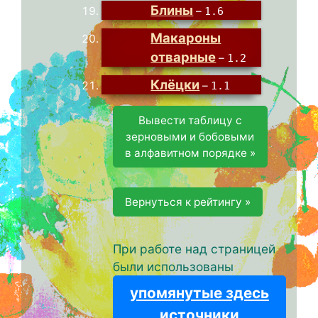
Блины
–
1.6
Макароны
отварные
–
1.2
Клёцки
–
1.1
Вывести таблицу с
зерновыми и бобовыми
в алфавитном порядке »
Вернуться к рейтингу »
При работе над страницей
были использованы
упомянутые здесь
источники