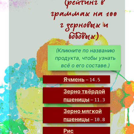
(рейтинг в
граммах на 100
г зерновых и
бобовых)
(Кликните по названию
продукта, чтобы узнать
всё о его составе.)
Ячмень
–
14.5
Зерно твёрдой
пшеницы
–
11.3
Зерно мягкой
пшеницы
–
10.8
Рис