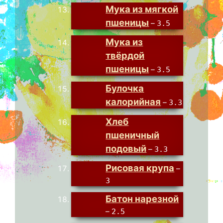
Мука из мягкой
пшеницы
–
3.5
Мука из
твёрдой
пшеницы
–
3.5
Булочка
калорийная
–
3.3
Хлеб
пшеничный
подовый
–
3.3
Рисовая крупа
–
3
Батон нарезной
–
2.5