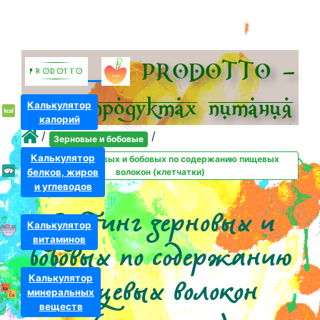
PRODOTTO –
всё о про­дуктах питания
Калькулятор
калорий
/
/
Зерновые и бобовые
Калькулятор
Рейтинг зерновых и бобовых по содержанию пищевых
белков, жиров
волокон (клетчатки)
и углеводов
Рейтинг зерновых и
Калькулятор
витаминов
бобовых по содержанию
Калькулятор
пищевых волокон
минеральных
веществ