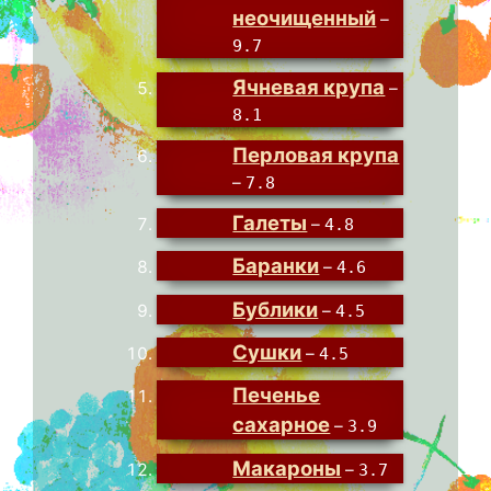
неочищенный
–
9.7
Ячневая крупа
–
8.1
Перловая крупа
–
7.8
Галеты
–
4.8
Баранки
–
4.6
Бублики
–
4.5
Сушки
–
4.5
Печенье
сахарное
–
3.9
Макароны
–
3.7