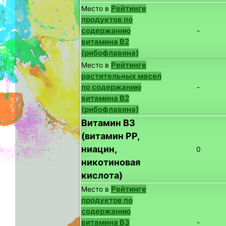
Рейтинге
Место в
продуктов по
содержанию
-
витамина B2
(рибофлавина)
Рейтинге
Место в
растительных масел
по содержанию
-
витамина B2
(рибофлавина)
Витамин B3
(витамин PP,
ниацин,
0
никотиновая
кислота)
Рейтинге
Место в
продуктов по
содержанию
витамина B3
-