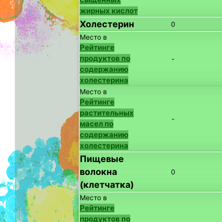
жирных кислот
Холестерин
0
Место в
Рейтинге
продуктов по
-
содержанию
холестерина
Место в
Рейтинге
растительных
-
масел по
содержанию
холестерина
Пищевые
волокна
0
(клетчатка)
Место в
Рейтинге
продуктов по