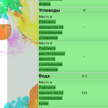
жиров
Углеводы
0
Место в
Рейтинге
продуктов по
-
содержанию
углеводов
Место в
Рейтинге
растительных
-
масел по
содержанию
углеводов
Вода
0.2
Место в
Рейтинге
продуктов по
132
содержанию
воды