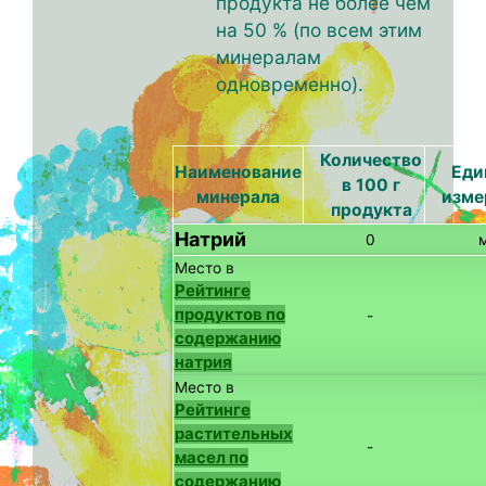
продукта не более чем
на 50 % (по всем этим
минералам
одновременно).
Количество
Наименование
Еди
в 100 г
минерала
изме
продукта
Натрий
0
Место в
Рейтинге
продуктов по
-
содержанию
натрия
Место в
Рейтинге
растительных
-
масел по
содержанию