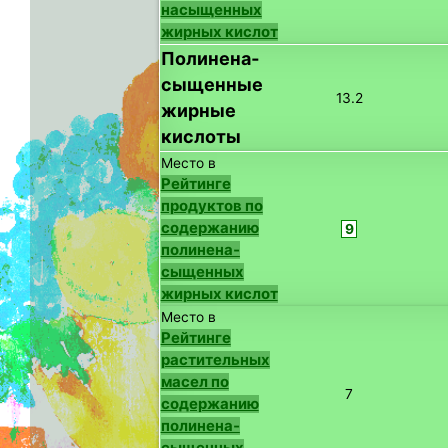
насыщенных
жирных кислот
Полинена­
сыщенные
13.2
жирные
кислоты
Место в
Рейтинге
продуктов по
содержанию
9
полинена­
сыщенных
жирных кислот
Место в
Рейтинге
растительных
масел по
7
содержанию
полинена­
сыщенных