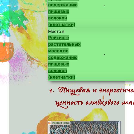
содержанию
-
пищевых
волокон
(клетчатки)
Место в
Рейтинге
растительных
масел по
-
содержанию
пищевых
волокон
(клетчатки)
1. Пищевая и энергетич
ценность оливкового ма