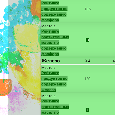
Рейтинге
продуктов по
135
содержанию
фосфора
Место в
Рейтинге
растительных
3
масел по
содержанию
фосфора
Железо
0.4
Место в
Рейтинге
продуктов по
120
содержанию
железа
Место в
Рейтинге
растительных
1
масел по