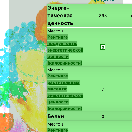
Энерге­
тическая
898
ценность
Место в
Рейтинге
продуктов по
9
энергетической
ценности
(калорийности)
Место в
Рейтинге
растительных
масел по
7
энергетической
ценности
(калорийности)
Белки
0
Место в
Рейтинге