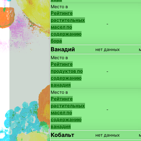
Место в
Рейтинге
растительных
-
масел по
содержанию
бора
Ванадий
нет данных
Место в
Рейтинге
продуктов по
-
содержанию
ванадия
Место в
Рейтинге
растительных
-
масел по
содержанию
ванадия
Кобальт
нет данных