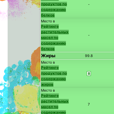
продуктов по
-
содержанию
белков
Место в
Рейтинге
растительных
-
масел по
содержанию
белков
Жиры
99.8
Место в
Рейтинге
продуктов по
8
содержанию
жиров
Место в
Рейтинге
растительных
7
масел по
содержанию