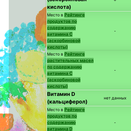
кислота)
Рейтинге
Место в
продуктов по
содержанию
-
витамина C
(аскорбиновой
кислоты)
Рейтинге
Место в
растительных масел
по содержанию
-
витамина C
(аскорбиновой
кислоты)
Витамин D
нет данных
(кальциферол)
Рейтинге
Место в
продуктов по
содержанию
-
витамина D