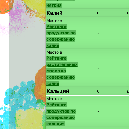
натрия
Калий
0
Место в
Рейтинге
продуктов по
-
содержанию
калия
Место в
Рейтинге
растительных
-
масел по
содержанию
калия
Кальций
0
Место в
Рейтинге
продуктов по
-
содержанию
кальция