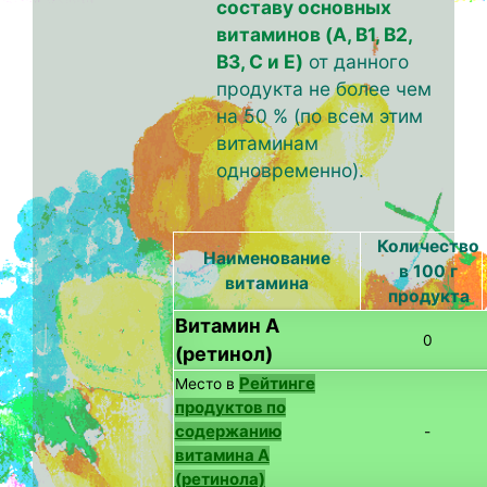
составу основных
витаминов (A, B1, B2,
B3, C и E)
от данного
продукта не более чем
на 50 % (по всем этим
витаминам
одновременно).
Количество
Наименование
в 100 г
витамина
продукта
Витамин А
0
(ретинол)
Рейтинге
Место в
продуктов по
содержанию
-
витамина A
(ретинола)