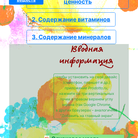
веществ
ценность
2. Содержание витаминов
3. Содержание минералов
Вводная
информация
Чтобы установить на свой девайс
(смартфон, планшет и др.)
приложение Prodotto.ru
,
нажмите на три вертикальных
точки в правом верхнем углу
экрана (так Google Chrome,
в других браузерах – аналогично)
"Добавить на главный экран"