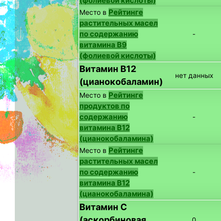
(фолиевой кислоты)
Рейтинге
Место в
растительных масел
по содержанию
-
витамина B9
(фолиевой кислоты)
Витамин B12
нет данных
(цианокобаламин)
Рейтинге
Место в
продуктов по
содержанию
-
витамина B12
(цианокобаламина)
Рейтинге
Место в
растительных масел
по содержанию
-
витамина B12
(цианокобаламина)
Витамин C
(аскорбиновая
0