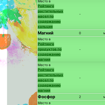
Место в
Рейтинге
растительных
-
масел по
содержанию
кальция
Магний
0
Место в
Рейтинге
продуктов по
-
содержанию
магния
Место в
Рейтинге
растительных
-
масел по
содержанию
магния
Фосфор
2
Место в