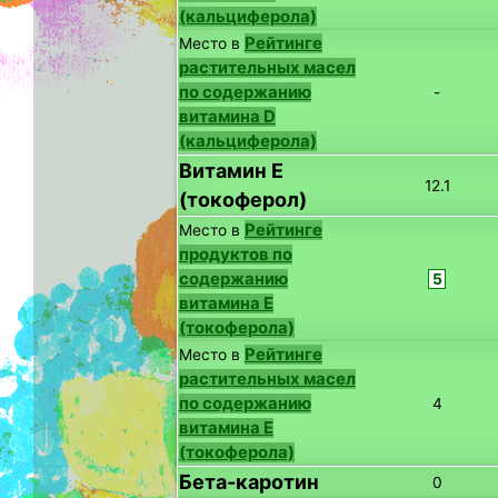
(кальциферола)
Рейтинге
Место в
растительных масел
по содержанию
-
витамина D
(кальциферола)
Витамин E
12.1
(токоферол)
Рейтинге
Место в
продуктов по
содержанию
5
витамина E
(токоферола)
Рейтинге
Место в
растительных масел
по содержанию
4
витамина E
(токоферола)
Бета-каротин
0