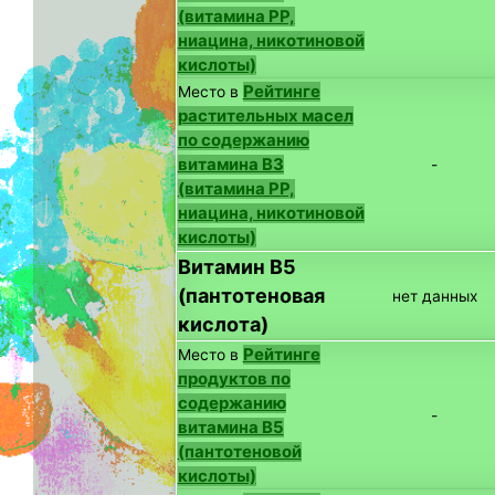
(витамина PP,
ниацина, никотиновой
кислоты)
Рейтинге
Место в
растительных масел
по содержанию
витамина B3
-
(витамина PP,
ниацина, никотиновой
кислоты)
Витамин B5
(пантотеновая
нет данных
кислота)
Рейтинге
Место в
продуктов по
содержанию
-
витамина B5
(пантотеновой
кислоты)