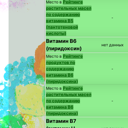
Рейтинге
Место в
растительных масел
по содержанию
-
витамина B5
(пантотеновой
кислоты)
Витамин B6
нет данных
(пиридоксин)
Рейтинге
Место в
продуктов по
содержанию
-
витамина B6
(пиридоксина)
Рейтинге
Место в
растительных масел
по содержанию
-
витамина B6
(пиридоксина)
Витамин B7