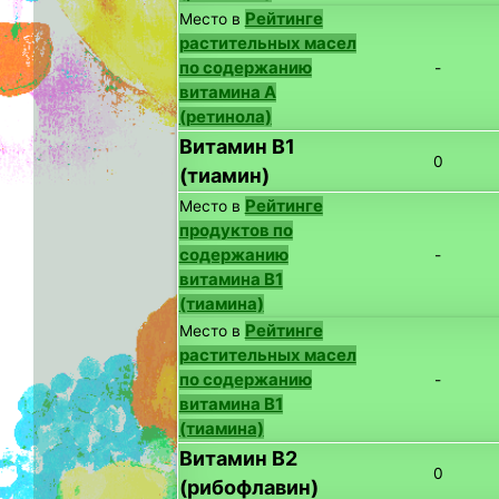
Рейтинге
Место в
растительных масел
по содержанию
-
витамина A
(ретинола)
Витамин B1
0
(тиамин)
Рейтинге
Место в
продуктов по
содержанию
-
витамина B1
(тиамина)
Рейтинге
Место в
растительных масел
по содержанию
-
витамина B1
(тиамина)
Витамин B2
0
(рибофлавин)