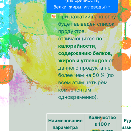
(калорийность,
белки, жиры, углеводы) »
При нажатии на кнопку
будет выведен список
продуктов,
отличающихся
по
калорийности,
содержанию белков,
жиров и углеводов
от
данного продукта не
более чем на 50 % (по
всем этим четырём
компонентам
одновременно).
Количество
Наименование
Ед
в 100 г
параметра
изм
продукта