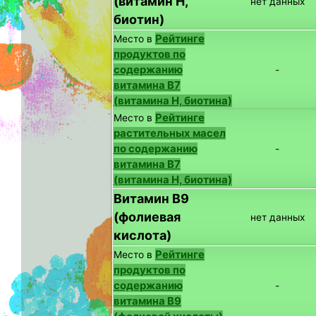
(витамин H,
нет данных
биотин)
Рейтинге
Место в
продуктов по
содержанию
-
витамина B7
(витамина H, биотина)
Рейтинге
Место в
растительных масел
по содержанию
-
витамина B7
(витамина H, биотина)
Витамин B9
(фолиевая
нет данных
кислота)
Рейтинге
Место в
продуктов по
содержанию
-
витамина B9