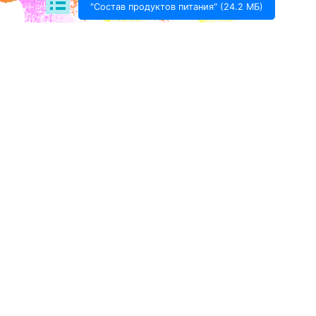
"Состав продуктов питания" (24.2 МБ)
Поде­литься:
Проект Игоря Тимохина Prodotto © 2020-
2026
info@prodotto.ru
Предупреждение:
материалы, размещённые на
данной странице, носят информационный характер
и предназначены для образовательных целей.
Посетители сайта не должны использовать их в
качестве медицинских рекомендаций.
Администрация prodotto.ru не несёт
ответственности за возможные негативные
последствия, возникшие в результате
использования информации, размещённой на
данном сайте.
Подробности взаимоотношений