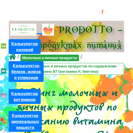
PRODOTTO –
всё о про­дуктах питания
Калькулятор
калорий
/
/
Молочные и яичные продукты
Калькулятор
Рейтинг молочных и яичных продуктов по содержанию
белков, жиров
витамина B7 (витамина H, биотина)
и углеводов
Рейтинг молочных и
Калькулятор
витаминов
яичных продуктов по
Калькулятор
содержанию витамина
минеральных
веществ