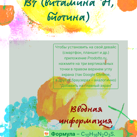
B7 (витамина H,
биотина)
Чтобы установить на свой девайс
(смартфон, планшет и др.)
приложение Prodotto.ru
,
нажмите на три вертикальных
точки в правом верхнем углу
экрана (так Google Chrome,
в других браузерах – аналогично)
"Добавить на главный экран"
Вводная
информация
Формула
– C
H
N
O
S.
10
16
2
3