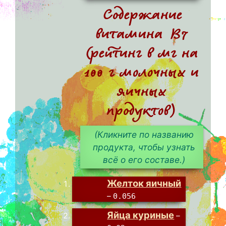
Содержание
витамина B7
(рейтинг в мг на
100 г молочных и
яичных
продуктов)
(Кликните по названию
продукта, чтобы узнать
всё о его составе.)
Желток яичный
–
0.056
Яйца куриные
–