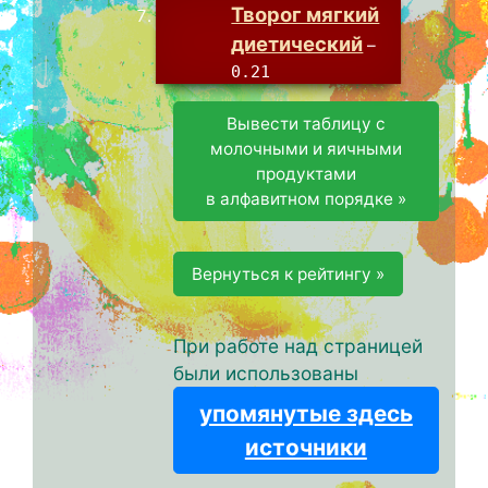
Творог мягкий
диетический
–
0.21
Вывести таблицу с
молочными и яичными
продуктами
в алфавитном порядке »
Вернуться к рейтингу »
При работе над страницей
были использованы
упомянутые здесь
источники
.