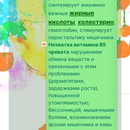
синтезирует жизненно
жирные
важные
кислоты
холестерин
,
,
гемоглобин, стимулирует
перистальтику кишечника.
Нехватка витамина B5
чревата
нарушением
обмена веществ и
связанными с этим
проблемами
(дерматитами,
задержками роста),
повышенной
утомляемостью,
бессонницей, мышечными
болями, возникновением
эрозии кишечника и язвы