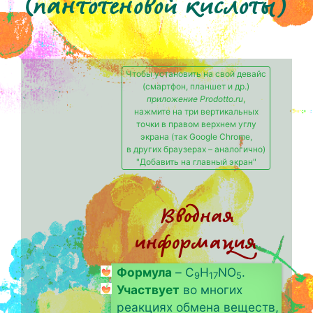
(пантотеновой кислоты)
Чтобы установить на свой девайс
(смартфон, планшет и др.)
приложение Prodotto.ru
,
нажмите на три вертикальных
точки в правом верхнем углу
экрана (так Google Chrome,
в других браузерах – аналогично)
"Добавить на главный экран"
Вводная
информация
Формула
– C
H
NO
.
9
17
5
Участвует
во многих
реакциях обмена веществ,