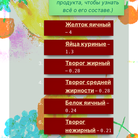
продукта, чтобы узнать
всё о его составе.)
Желток яичный
–
4
Яйца куриные
–
1.3
Творог жирный
–
0.28
Творог средней
жирности
–
0.28
Белок яичный
–
0.24
Творог
нежирный
–
0.21