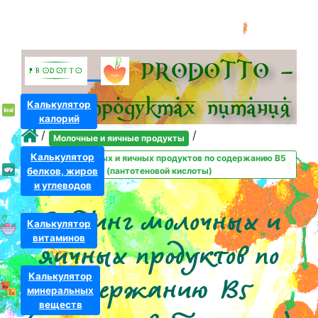
PRODOTTO –
всё о про­дуктах питания
Калькулятор
калорий
/
/
Молочные и яичные продукты
Калькулятор
Рейтинг молочных и яичных продуктов по содержанию B5
белков, жиров
(пантотеновой кислоты)
и углеводов
Рейтинг молочных и
Калькулятор
витаминов
яичных продуктов по
Калькулятор
содержанию B5
минеральных
веществ