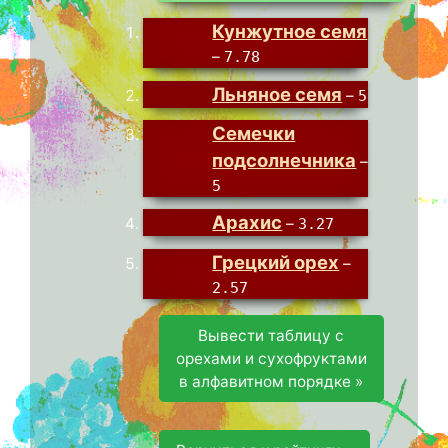
Кунжутное семя
–
7.78
Льняное семя
–
5
Семечки
подсолнечника
–
5
Арахис
–
3.27
Грецкий орех
–
2.57
Вывести таблицу с
орехами и сухофруктами
в алфавитном порядке »