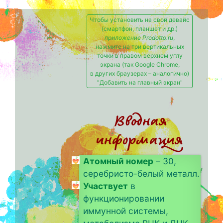
Чтобы установить на свой девайс
(смартфон, планшет и др.)
приложение Prodotto.ru
,
нажмите на три вертикальных
точки в правом верхнем углу
экрана (так Google Chrome,
в других браузерах – аналогично)
"Добавить на главный экран"
Вводная
информация
Атомный номер
– 30,
серебристо-белый металл.
Участвует
в
функционировании
иммунной системы,