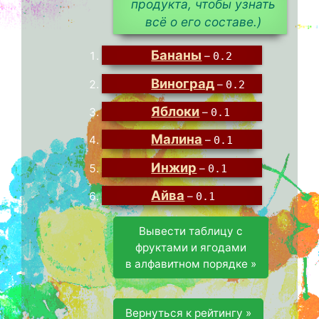
продукта, чтобы узнать
всё о его составе.)
Бананы
–
0.2
Виноград
–
0.2
Яблоки
–
0.1
Малина
–
0.1
Инжир
–
0.1
Айва
–
0.1
Вывести таблицу с
фруктами и ягодами
в алфавитном порядке »
Вернуться к рейтингу »