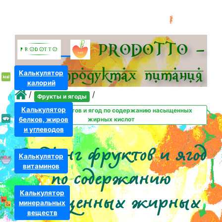
PRODOTTO –
всё о про­дуктах питания
Калькулятор
калорий
/
/
Фрукты и ягоды
Калькулятор
Рейтинг фруктов и ягод по содержанию насыщенных
белков, жиров
жирных кислот
и углеводов
Рейтинг фруктов и ягод
Калькулятор
витаминов
по содержанию
Калькулятор
насыщенных жирных
минеральных
веществ