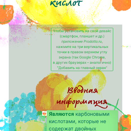
кислот
Чтобы установить на свой девайс
(смартфон, планшет и др.)
приложение Prodotto.ru
,
нажмите на три вертикальных
точки в правом верхнем углу
экрана (так Google Chrome,
в других браузерах – аналогично)
"Добавить на главный экран"
Вводная
информация
Являются
карбоновыми
кислотами, которые не
содержат двойных