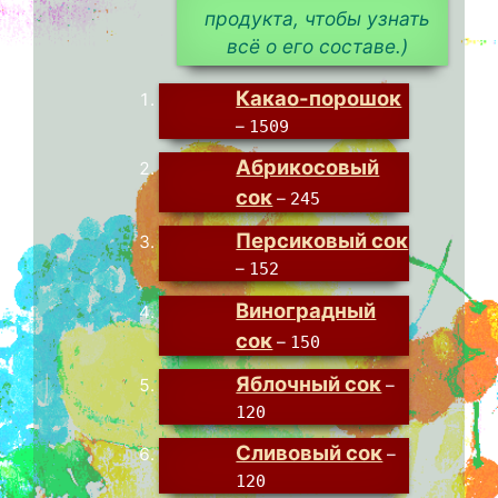
продукта, чтобы узнать
всё о его составе.)
Какао-порошок
–
1509
Абрикосовый
сок
–
245
Персиковый сок
–
152
Виноградный
сок
–
150
Яблочный сок
–
120
Сливовый сок
–
120