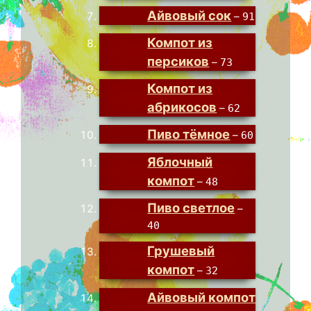
Айвовый сок
–
91
Компот из
персиков
–
73
Компот из
абрикосов
–
62
Пиво тёмное
–
60
Яблочный
компот
–
48
Пиво светлое
–
40
Грушевый
компот
–
32
Айвовый компот