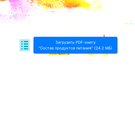
Загрузить PDF-книгу
"Состав продуктов питания" (24.2 МБ)
Поде­литься:
Проект Игоря Тимохина Prodotto © 2020-
2026
info@prodotto.ru
Предупреждение:
материалы, размещённые на
данной странице, носят информационный характер
и предназначены для образовательных целей.
Посетители сайта не должны использовать их в