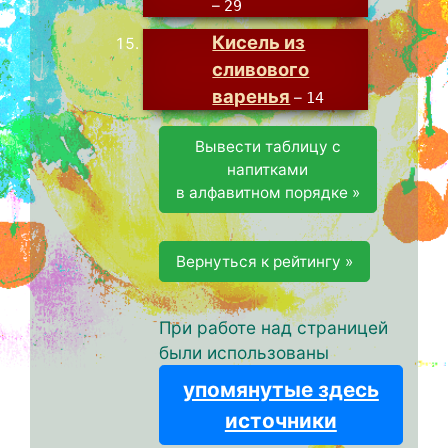
–
29
Кисель из
сливового
варенья
–
14
Вывести таблицу с
напитками
в алфавитном порядке »
Вернуться к рейтингу »
При работе над страницей
были использованы
упомянутые здесь
источники