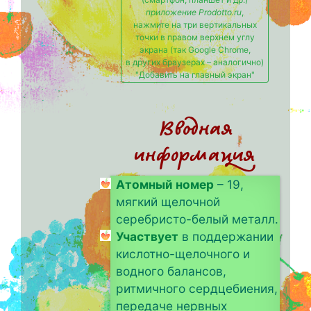
приложение Prodotto.ru
,
нажмите на три вертикальных
точки в правом верхнем углу
экрана (так Google Chrome,
в других браузерах – аналогично)
"Добавить на главный экран"
Вводная
информация
Атомный номер
– 19,
мягкий щелочной
серебристо-белый металл.
Участвует
в поддержании
кислотно-щелочного и
водного балансов,
ритмичного сердцебиения,
передаче нервных