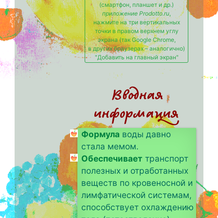
(смартфон, планшет и др.)
приложение Prodotto.ru
,
нажмите на три вертикальных
точки в правом верхнем углу
экрана (так Google Chrome,
в других браузерах – аналогично)
"Добавить на главный экран"
Вводная
информация
Формула
воды давно
стала мемом.
Обеспечивает
транспорт
полезных и отработанных
веществ по кровеносной и
лимфатической системам,
способствует охлаждению