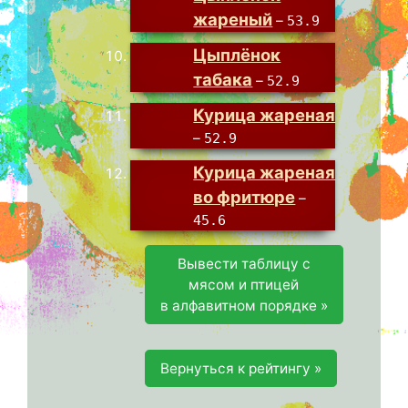
жареный
–
53.9
Цыплёнок
табака
–
52.9
Курица жареная
–
52.9
Курица жареная
во фритюре
–
45.6
Вывести таблицу с
мясом и птицей
в алфавитном порядке »
Вернуться к рейтингу »