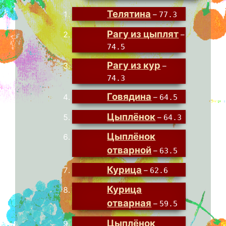
Телятина
–
77.3
Рагу из цыплят
–
74.5
Рагу из кур
–
74.3
Говядина
–
64.5
Цыплёнок
–
64.3
Цыплёнок
отварной
–
63.5
Курица
–
62.6
Курица
отварная
–
59.5
Цыплёнок