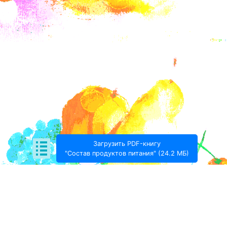
Загрузить PDF-книгу
"Состав продуктов питания" (24.2 МБ)
Поде­литься: