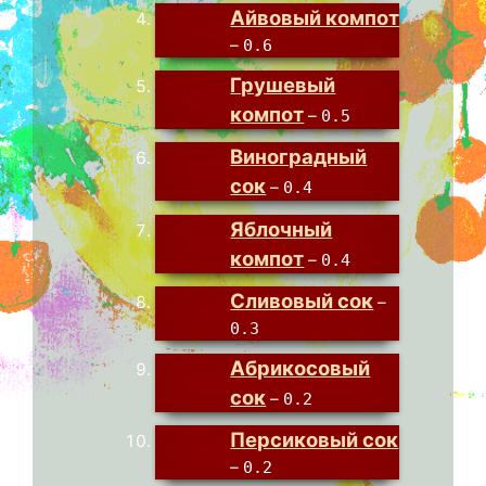
Айвовый компот
–
0.6
Грушевый
компот
–
0.5
Виноградный
сок
–
0.4
Яблочный
компот
–
0.4
Сливовый сок
–
0.3
Абрикосовый
сок
–
0.2
Персиковый сок
–
0.2