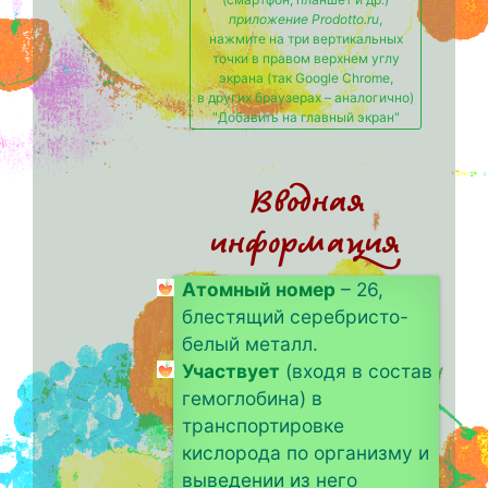
приложение Prodotto.ru
,
нажмите на три вертикальных
точки в правом верхнем углу
экрана (так Google Chrome,
в других браузерах – аналогично)
"Добавить на главный экран"
Вводная
информация
Атомный номер
– 26,
блестящий серебристо-
белый металл.
Участвует
(входя в состав
гемоглобина) в
транспортировке
кислорода по организму и
выведении из него