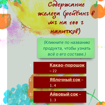
Содержание
железа (рейтинг в
мг на 100 г
напитков)
(Кликните по названию
продукта, чтобы узнать
всё о его составе.)
Какао-порошок
–
22
Яблочный сок
–
1.4
Айвовый сок
–
1.3