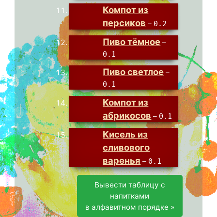
Компот из
персиков
–
0.2
Пиво тёмное
–
0.1
Пиво светлое
–
0.1
Компот из
абрикосов
–
0.1
Кисель из
сливового
варенья
–
0.1
Вывести таблицу с
напитками
в алфавитном порядке »