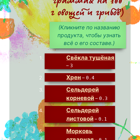
граммах на 100
г овощей и грибов)
(Кликните по названию
продукта, чтобы узнать
всё о его составе.)
Свёкла тушёная
–
3
Хрен
–
0.4
Сельдерей
корневой
–
0.3
Сельдерей
листовой
–
0.1
Морковь
отварная
–
0.1