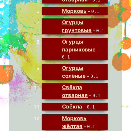
Морковь
–
0.1
Огурцы
грунтовые
–
0.1
Огурцы
парниковые
–
0.1
Огурцы
солёные
–
0.1
Свёкла
отварная
–
0.1
Свёкла
–
0.1
Морковь
жёлтая
–
0.1