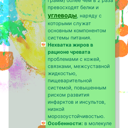
грамм) более чем в 2 раза
превосходят белки и
углеводы
, наряду с
которыми служат
основным компонентом
системы питания.
Нехватка жиров в
рационе чревата
проблемами с кожей,
связками, межсуставной
жидкостью,
пищеварительной
системой, повышенным
риском развития
инфарктов и инсультов,
низкой
морозоустойчивостью.
Особенности:
в молекуле