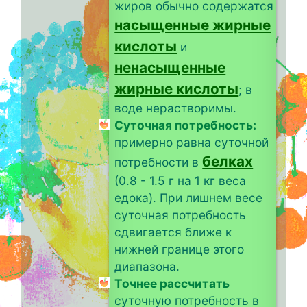
жиров обычно содержатся
насыщенные жирные
кислоты
и
ненасыщенные
жирные кислоты
; в
воде нерастворимы.
Суточная потребность:
примерно равна суточной
белках
потребности в
(0.8 - 1.5 г на 1 кг веса
едока). При лишнем весе
суточная потребность
сдвигается ближе к
нижней границе этого
диапазона.
Точнее рассчитать
суточную потребность в