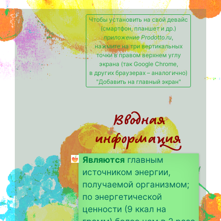
Чтобы установить на свой девайс
(смартфон, планшет и др.)
приложение Prodotto.ru
,
нажмите на три вертикальных
точки в правом верхнем углу
экрана (так Google Chrome,
в других браузерах – аналогично)
"Добавить на главный экран"
Вводная
информация
Являются
главным
источником энергии,
получаемой организмом;
по энергетической
ценности (9 ккал на