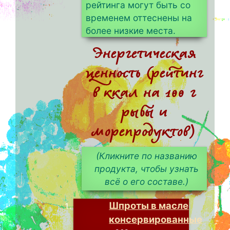
рейтинга могут быть со
временем оттеснены на
более низкие места.
Энергетическая
ценность (рейтинг
в ккал на 100 г
рыбы и
морепродуктов)
(Кликните по названию
продукта, чтобы узнать
всё о его составе.)
Шпроты в масле
консервированные