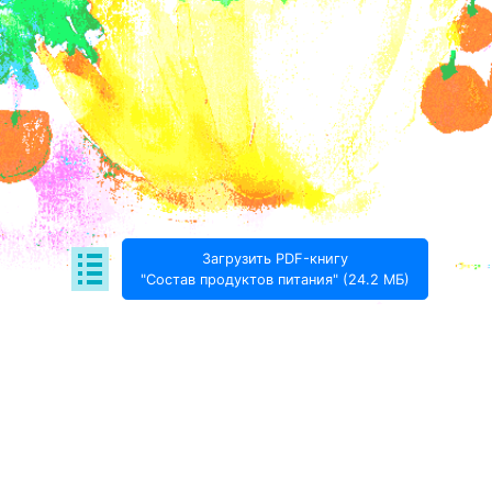
Загрузить PDF-книгу
"Состав продуктов питания" (24.2 МБ)
Поде­литься:
Проект Игоря Тимохина Prodotto © 2020-
2026
info@prodotto.ru