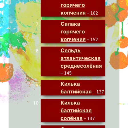
горячего
копчения
–
162
Салака
горячего
копчения
–
152
Сельдь
атлантическая
среднесолёная
–
145
Килька
балтийская
–
137
Килька
балтийская
солёная
–
137