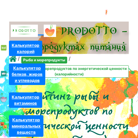
PRODOTTO –
всё о про­дуктах питания
Калькулятор
калорий
/
/
Рыба и морепродукты
Калькулятор
Рейтинг рыбы и морепродуктов по энергетической ценности
белков, жиров
(калорийности)
и углеводов
Рейтинг рыбы и
Калькулятор
витаминов
морепродуктов по
Калькулятор
энергетической ценности
минеральных
веществ