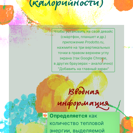
(калорийности)
Чтобы установить на свой девайс
(смартфон, планшет и др.)
приложение Prodotto.ru
,
нажмите на три вертикальных
точки в правом верхнем углу
экрана (так Google Chrome,
в других браузерах – аналогично)
"Добавить на главный экран"
Вводная
информация
Определяется
как
количество тепловой
энергии, выделяемой