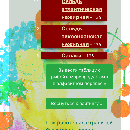
Сельдь
атлантическая
нежирная
–
135
Сельдь
тихоокеанская
нежирная
–
135
Салака
–
125
Вывести таблицу с
рыбой и морепродуктами
в алфавитном порядке »
Вернуться к рейтингу »
При работе над страницей
были использованы