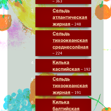
–
363
Сельдь
атлантическая
жирная
–
248
Сельдь
тихоокеанская
среднесолёная
–
224
Килька
каспийская
–
192
Сельдь
тихоокеанская
жирная
–
191
Килька
балтийская