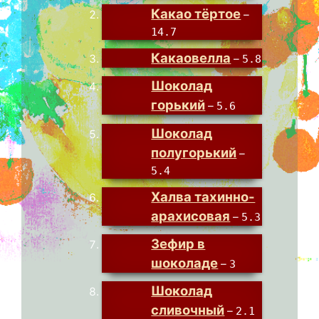
Какао тёртое
–
14.7
Какаовелла
–
5.8
Шоколад
горький
–
5.6
Шоколад
полугорький
–
5.4
Халва тахинно-
арахисовая
–
5.3
Зефир в
шоколаде
–
3
Шоколад
сливочный
–
2.1