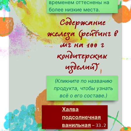
временем оттеснены на
более низкие места.
Содержание
железа (рейтинг в
мг на 100 г
кондитерских
изделий)
(Кликните по названию
продукта, чтобы узнать
всё о его составе.)
Халва
подсолнечная
ванильная
–
33.2