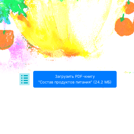
Загрузить PDF-книгу
"Состав продуктов питания" (24.2 МБ)
Поде­литься:
Проект Игоря Тимохина Prodotto © 2020-