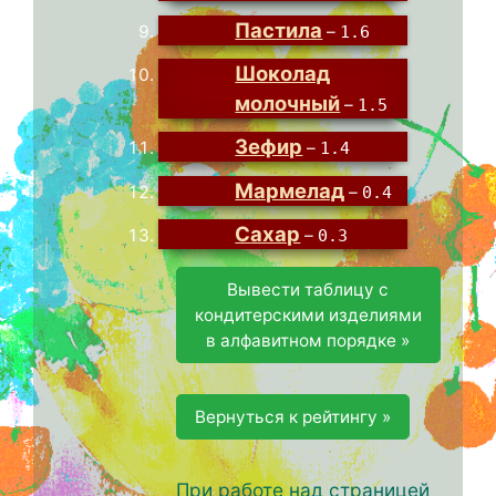
Пастила
–
1.6
Шоколад
молочный
–
1.5
Зефир
–
1.4
Мармелад
–
0.4
Сахар
–
0.3
Вывести таблицу с
кондитерскими изделиями
в алфавитном порядке »
Вернуться к рейтингу »
При работе над страницей