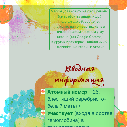
Чтобы установить на свой девайс
(смартфон, планшет и др.)
приложение Prodotto.ru
,
нажмите на три вертикальных
точки в правом верхнем углу
экрана (так Google Chrome,
в других браузерах – аналогично)
"Добавить на главный экран"
Вводная
информация
Атомный номер
– 26,
блестящий серебристо-
белый металл.
Участвует
(входя в состав
гемоглобина) в