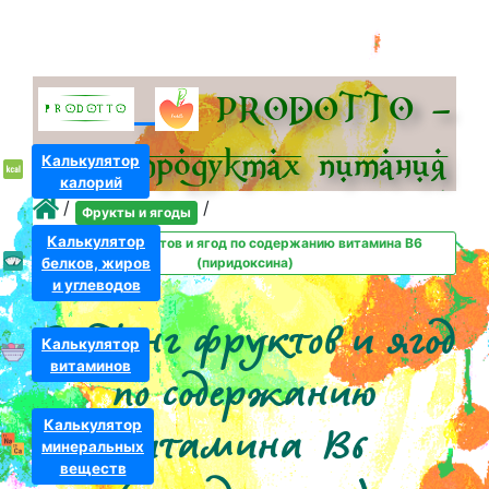
PRODOTTO –
всё о про­дуктах питания
Калькулятор
калорий
/
/
Фрукты и ягоды
Калькулятор
Рейтинг фруктов и ягод по содержанию витамина B6
белков, жиров
(пиридоксина)
и углеводов
Рейтинг фруктов и ягод
Калькулятор
витаминов
по содержанию
Калькулятор
витамина B6
минеральных
веществ