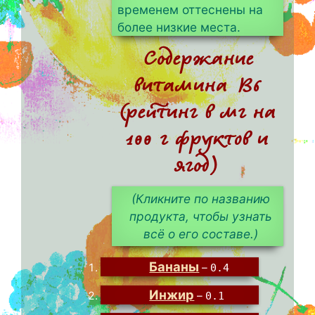
временем оттеснены на
более низкие места.
Содержание
витамина B6
(рейтинг в мг на
100 г фруктов и
ягод)
(Кликните по названию
продукта, чтобы узнать
всё о его составе.)
Бананы
–
0.4
Инжир
–
0.1