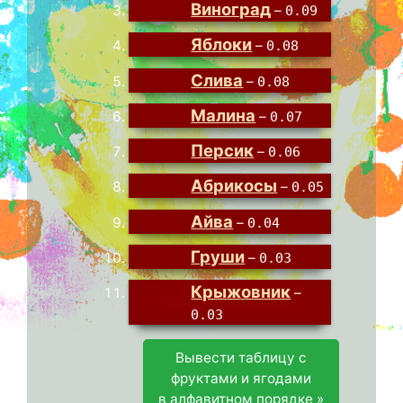
Виноград
–
0.09
Яблоки
–
0.08
Слива
–
0.08
Малина
–
0.07
Персик
–
0.06
Абрикосы
–
0.05
Айва
–
0.04
Груши
–
0.03
Крыжовник
–
0.03
Вывести таблицу с
фруктами и ягодами
в алфавитном порядке »