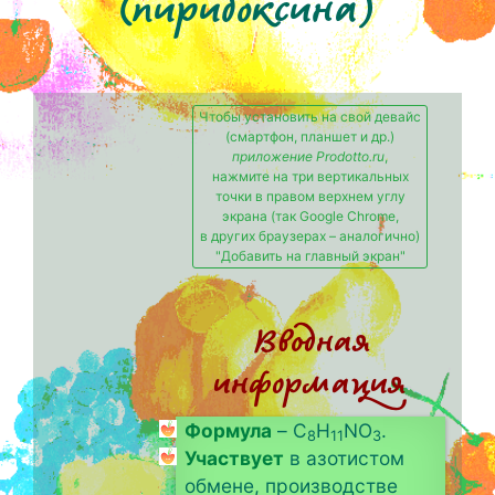
(пиридоксина)
Чтобы установить на свой девайс
(смартфон, планшет и др.)
приложение Prodotto.ru
,
нажмите на три вертикальных
точки в правом верхнем углу
экрана (так Google Chrome,
в других браузерах – аналогично)
"Добавить на главный экран"
Вводная
информация
Формула
– C
H
NO
.
8
11
3
Участвует
в азотистом
обмене, производстве