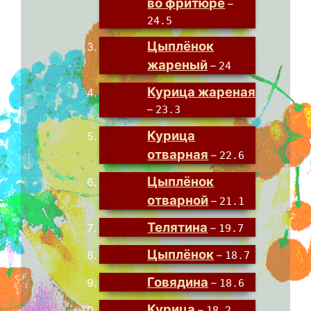
во фритюре
–
24.5
Цыплёнок
жареный
–
24
Курица жареная
–
23.3
Курица
отварная
–
22.6
Цыплёнок
отварной
–
21.1
Телятина
–
19.7
Цыплёнок
–
18.7
Говядина
–
18.6
Курица
–
18.2