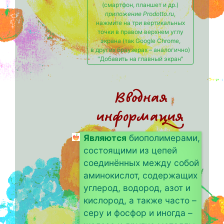
(смартфон, планшет и др.)
приложение Prodotto.ru
,
нажмите на три вертикальных
точки в правом верхнем углу
экрана (так Google Chrome,
в других браузерах – аналогично)
"Добавить на главный экран"
Вводная
информация
Являются
биополимерами,
состоящими из цепей
соединённых между собой
аминокислот, содержащих
углерод, водород, азот и
кислород, а также часто –
серу и фосфор и иногда –