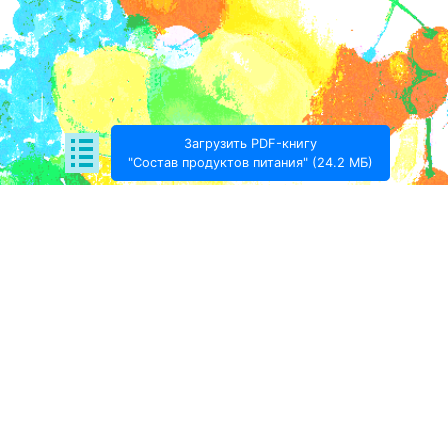
Загрузить PDF-книгу
"Состав продуктов питания" (24.2 МБ)
Поде­литься:
Проект Игоря Тимохина Prodotto © 2020-
2026
info@prodotto.ru
Предупреждение:
материалы, размещённые на
данной странице, носят информационный характер
и предназначены для образовательных целей.