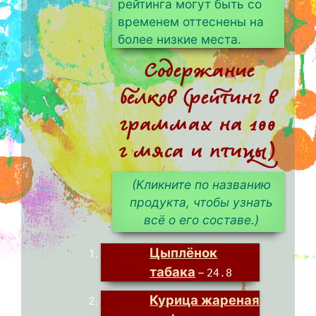
рейтинга могут быть со
временем оттеснены на
более низкие места.
Содержание
белков (рейтинг в
граммах на 100
г мяса и птицы)
(Кликните по названию
продукта, чтобы узнать
всё о его составе.)
Цыплёнок
табака
–
24.8
Курица жареная