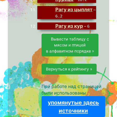
Рагу из цыплят
–
6.2
Рагу из кур
–
6
Вывести таблицу с
мясом и птицей
в алфавитном порядке »
Вернуться к рейтингу »
При работе над страницей
были использованы
упомянутые здесь
источники