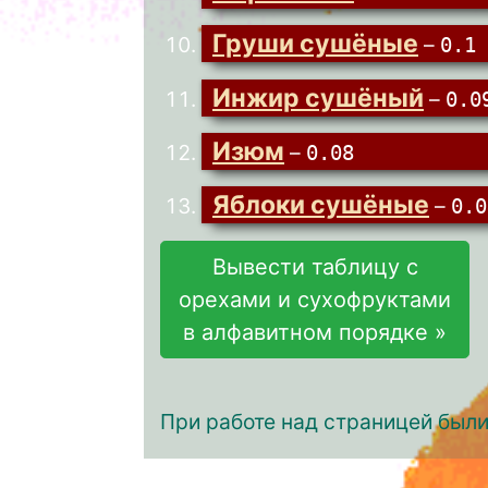
Груши сушёные
–
0.1
Инжир сушёный
–
0.0
Изюм
–
0.08
Яблоки сушёные
–
0.0
Вывести таблицу с
орехами и сухофруктами
в алфавитном порядке »
При работе над страницей был