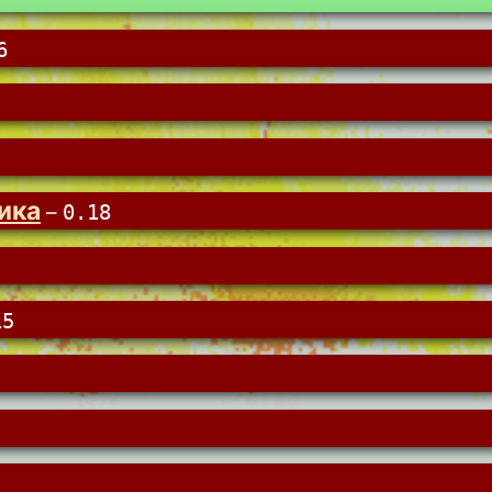
6
ика
–
0.18
15