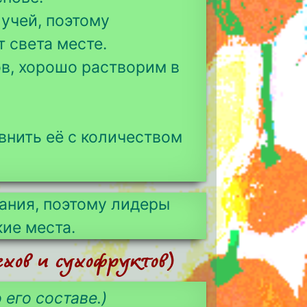
учей, поэтому
 света месте.
ов, хорошо растворим в
внить её с количеством
ания, поэтому лидеры
кие места.
хов и сухофруктов)
 его составе.)