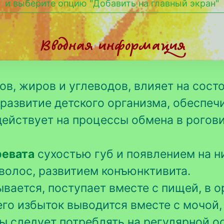
и выберите опцию "Добавить на главный экран"
Вводная информация
ов, жиров и углеводов, влияет на сост
 развитие детского организма, обеспеч
действует на процессы обмена в рогови
ревата
сухостью губ и появлением на н
 волос, развитием конъюнктивита.
вается, поступает вместе с пищей, в о
его избыток выводится вместе с мочой,
 следует потреблять на регулярной о