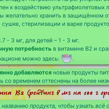
лен к воздействию ультрафиолетовых л
 желательно хранить в защищённом от
 сушке, стерилизации и варке продукт
.7 - 3 мг, для детей – 1 - 3 мг.
очную потребность
в витамине B2 и сра
рационе можно здесь:
.
оянно добавляются
новые продукты пит
ть со временем оттеснены на более низ
на B2 (рейтинг в мг на 100 г оре
 названию продукта, чтобы узнать всё о