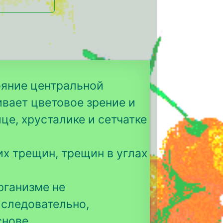
ояние центральной
ивает цветовое зрение и
це, хрусталике и сетчатке
их трещин, трещин в углах
рганизме не
 следовательно,
снове.