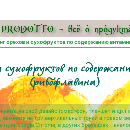
PRODOTTO – всё о про­дукта
нг орехов и сухофруктов по содержанию витами
 и сухофруктов по содержа
(рибофлавина)
новить на свой девайс (смартфон, планшет и др.)
, нажмите на три вертикальных точки в правом в
а (для Google Chrome, в других браузерах – анало