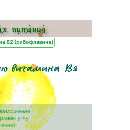
х питания
на B2 (рибофлавина)
нию витамина B2
приложение
ерхнем углу
гично)