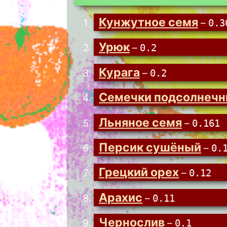
Кунжутное семя
–
0.3
Урюк
–
0.2
Курага
–
0.2
Семечки подсолнечн
Льняное семя
–
0.161
Персик сушёный
–
0.
Грецкий орех
–
0.12
Арахис
–
0.11
Чернослив
–
0.1