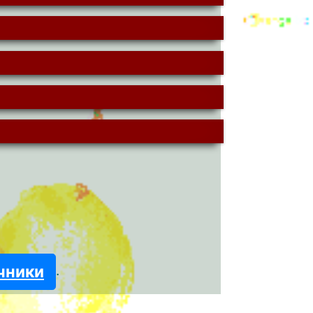
чники
.