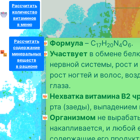
Рассчитать
количество
витаминов
в меню
Рассчитать
Формула
– C
H
N
O
.
17
20
4
6
содержание
Участвует
в обмене белк
минеральных
веществ
нервной системы, рост и
в рационе
рост ногтей и волос, воз
глаза.
Нехватка витамина B2 ч
рта (заеды), выпадением
Организмом
не вырабаты
накапливается, и любой 
содержащие его продукты