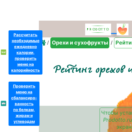
Рассчитать
необходимые
/
/
Орехи и сухофрукты
Рейти
ежедневно
калории,
проверить
меню на
Рейтинг орехов
калорийность
Проверить
меню на
сбалансиро-
ванность
по белкам,
Чтобы уста
жирам и
Prodotto.ru
углеводам
экран