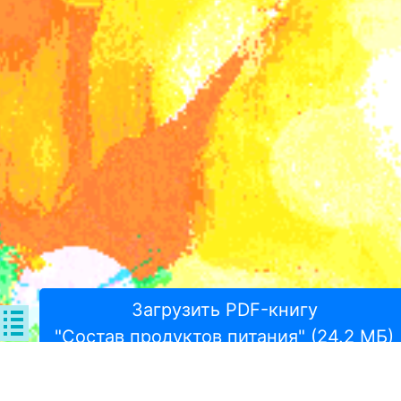
Загрузить PDF-книгу
"Состав продуктов питания" (24.2 МБ)
Поде­литься: