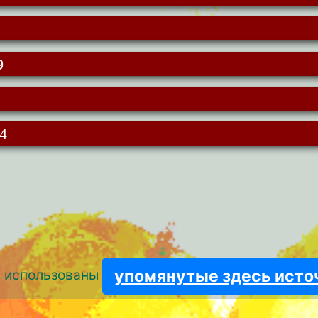
9
4
упомянутые здесь исто
и использованы