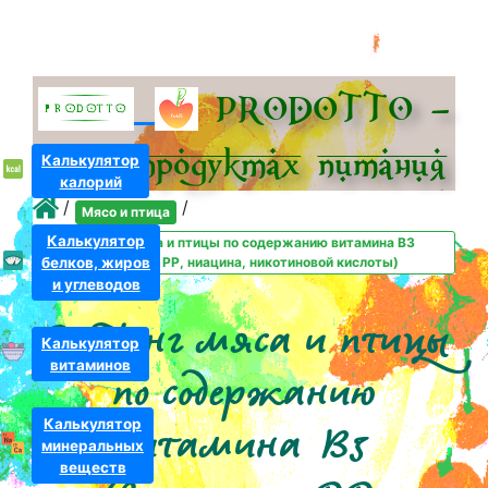
PRODOTTO –
всё о про­дуктах питания
Калькулятор
калорий
/
/
Мясо и птица
Калькулятор
Рейтинг мяса и птицы по содержанию витамина B3
белков, жиров
(витамина PP, ниацина, никотиновой кислоты)
и углеводов
Рейтинг мяса и птицы
Калькулятор
витаминов
по содержанию
Калькулятор
витамина B3
минеральных
веществ