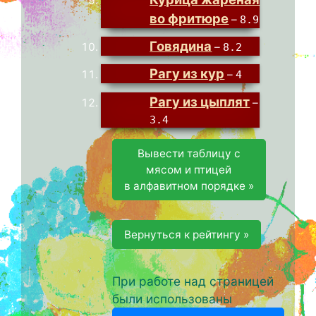
во фритюре
–
8.9
Говядина
–
8.2
Рагу из кур
–
4
Рагу из цыплят
–
3.4
Вывести таблицу с
мясом и птицей
в алфавитном порядке »
Вернуться к рейтингу »
При работе над страницей
были использованы