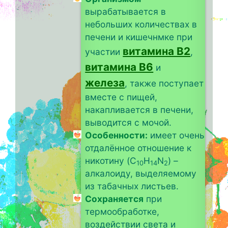
вырабатывается в
небольших количествах в
печени и кишечнмке при
витамина B2
участии
,
витамина B6
и
железа
, также поступает
вместе с пищей,
накапливается в печени,
выводится с мочой.
Особенности:
имеет очень
отдалённое отношение к
никотину (C
H
N
) –
10
14
2
алкалоиду, выделяемому
из табачных листьев.
Сохраняется
при
термообработке,
воздействии света и