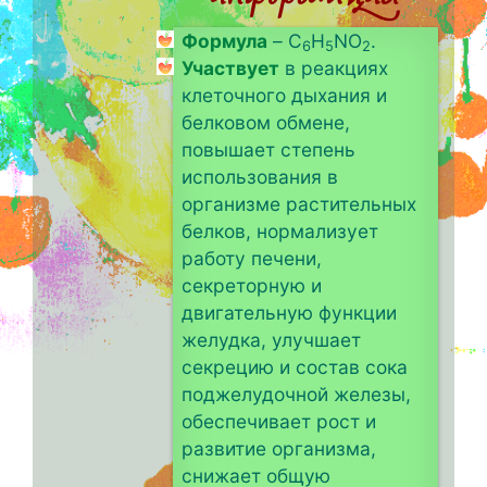
Формула
– C
H
NO
.
6
5
2
Участвует
в реакциях
клеточного дыхания и
белковом обмене,
повышает степень
использования в
организме растительных
белков, нормализует
работу печени,
секреторную и
двигательную функции
желудка, улучшает
секрецию и состав сока
поджелудочной железы,
обеспечивает рост и
развитие организма,
снижает общую