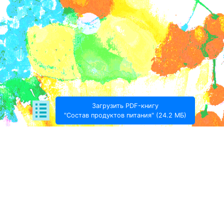
Загрузить PDF-книгу
"Состав продуктов питания" (24.2 МБ)
Поде­литься:
Проект Игоря Тимохина Prodotto © 2020-
2026
info@prodotto.ru
Предупреждение:
материалы, размещённые на