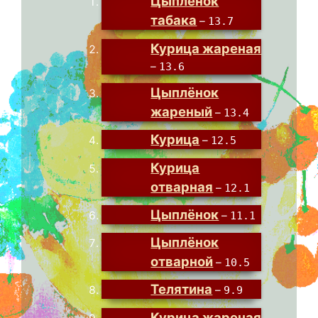
Цыплёнок
табака
–
13.7
Курица жареная
–
13.6
Цыплёнок
жареный
–
13.4
Курица
–
12.5
Курица
отварная
–
12.1
Цыплёнок
–
11.1
Цыплёнок
отварной
–
10.5
Телятина
–
9.9
Курица жареная