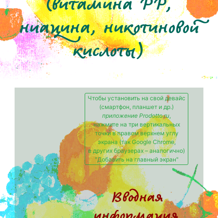
(витамина PP,
ниацина, никотиновой
кислоты)
Чтобы установить на свой девайс
(смартфон, планшет и др.)
приложение Prodotto.ru
,
нажмите на три вертикальных
точки в правом верхнем углу
экрана (так Google Chrome,
в других браузерах – аналогично)
"Добавить на главный экран"
Вводная
информация