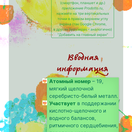
(смартфон, планшет и др.)
приложение Prodotto.ru
,
нажмите на три вертикальных
точки в правом верхнем углу
экрана (так Google Chrome,
в других браузерах – аналогично)
"Добавить на главный экран"
Вводная
информация
Атомный номер
– 19,
мягкий щелочной
серебристо-белый металл.
Участвует
в поддержании
кислотно-щелочного и
водного балансов,
ритмичного сердцебиения,