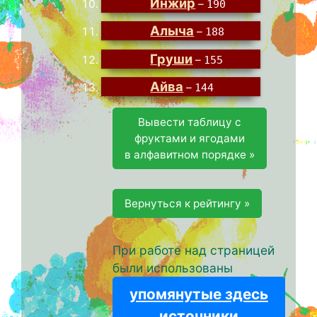
Инжир
–
190
Алыча
–
188
Груши
–
155
Айва
–
144
Вывести таблицу с
фруктами и ягодами
в алфавитном порядке »
Вернуться к рейтингу »
При работе над страницей
были использованы
упомянутые здесь
источники