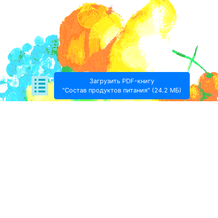
Загрузить PDF-книгу
"Состав продуктов питания" (24.2 МБ)
Поде­литься:
Проект Игоря Тимохина Prodotto © 2020-
2026
info@prodotto.ru
Предупреждение:
материалы, размещённые на
данной странице, носят информационный характер
и предназначены для образовательных целей.