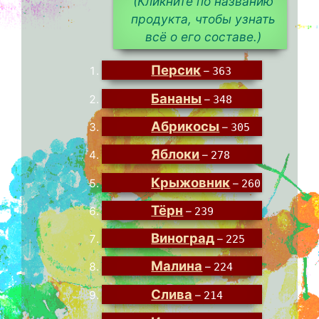
(Кликните по названию
продукта, чтобы узнать
всё о его составе.)
Персик
–
363
Бананы
–
348
Абрикосы
–
305
Яблоки
–
278
Крыжовник
–
260
Тёрн
–
239
Виноград
–
225
Малина
–
224
Слива
–
214