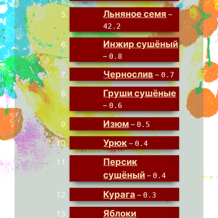
Льняное семя
–
42.2
Инжир сушёный
–
0.8
Чернослив
–
0.7
Груши сушёные
–
0.6
Изюм
–
0.5
Урюк
–
0.4
Персик
сушёный
–
0.4
Курага
–
0.3
Яблоки