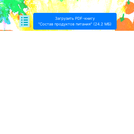
Загрузить PDF-книгу
"Состав продуктов питания" (24.2 МБ)
Поде­литься:
Проект Игоря Тимохина Prodotto © 2020-
2026
info@prodotto.ru
Предупреждение:
материалы, размещённые на
данной странице, носят информационный характер
и предназначены для образовательных целей.
Посетители сайта не должны использовать их в
качестве медицинских рекомендаций.
Администрация prodotto.ru не несёт
ответственности за возможные негативные