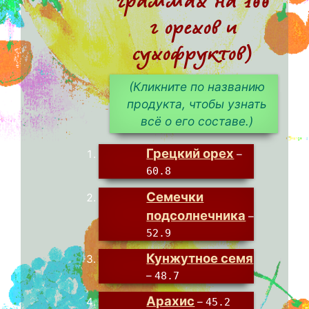
граммах на 100
г орехов и
сухофруктов)
(Кликните по названию
продукта, чтобы узнать
всё о его составе.)
Грецкий орех
–
60.8
Семечки
подсолнечника
–
52.9
Кунжутное семя
–
48.7
Арахис
–
45.2